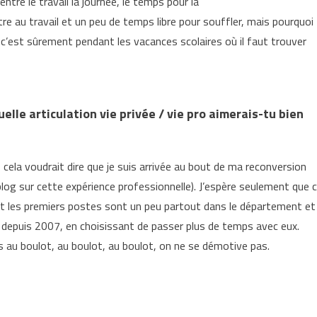
 entre le travail la journée, le temps pour la
re au travail et un peu de temps libre pour souffler, mais pourquoi
, c’est sûrement pendant les vacances scolaires où il faut trouver
elle articulation vie privée / vie pro aimerais-tu bien
’, cela voudrait dire que je suis arrivée au bout de ma reconversion
og sur cette expérience professionnelle). J’espère seulement que 
ent les premiers postes sont un peu partout dans le département et
ts depuis 2007, en choisissant de passer plus de temps avec eux.
s au boulot, au boulot, au boulot, on ne se démotive pas.