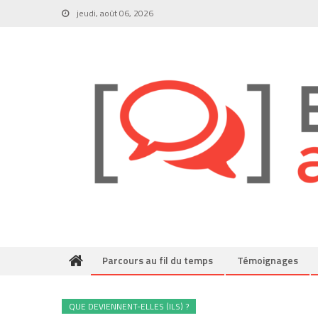
Skip
jeudi, août 06, 2026
to
content
Parcours au fil du temps
Témoignages
QUE DEVIENNENT-ELLES (ILS) ?