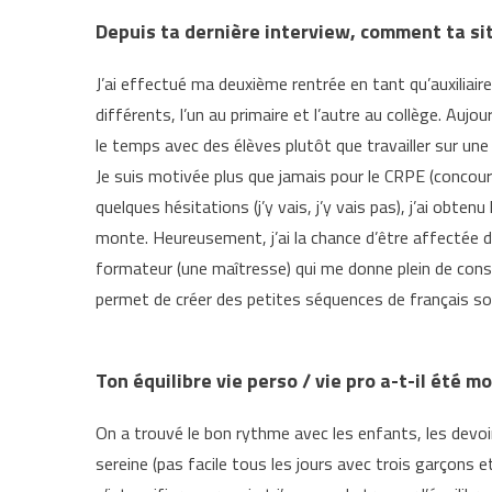
Depuis ta dernière interview, comment ta sit
J’ai effectué ma deuxième rentrée en tant qu’auxiliai
différents, l’un au primaire et l’autre au collège. Aujou
le temps avec des élèves plutôt que travailler sur un
Je suis motivée plus que jamais pour le CRPE (concou
quelques hésitations (j’y vais, j’y vais pas), j’ai obten
monte. Heureusement, j’ai la chance d’être affectée 
formateur (une maîtresse) qui me donne plein de conse
permet de créer des petites séquences de français sou
Ton équilibre vie perso / vie pro a-t-il été m
On a trouvé le bon rythme avec les enfants, les devoirs
sereine (pas facile tous les jours avec trois garçons e