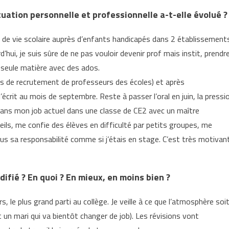
uation personnelle et professionnelle a-t-elle évolué ?
re de vie scolaire auprès d’enfants handicapés dans 2 établissement
rd’hui, je suis sûre de ne pas vouloir devenir prof mais instit, prendr
e seule matière avec des ados.
rs de recrutement de professeurs des écoles) et après
u l’écrit au mois de septembre. Reste à passer l’oral en juin, la pressi
dans mon job actuel dans une classe de CE2 avec un maître
ils, me confie des élèves en difficulté par petits groupes, me
s sa responsabilité comme si j’étais en stage. C’est très motivant
odifié ? En quoi ? En mieux, en moins bien ?
, le plus grand parti au collège. Je veille à ce que l’atmosphère soi
t un mari qui va bientôt changer de job). Les révisions vont