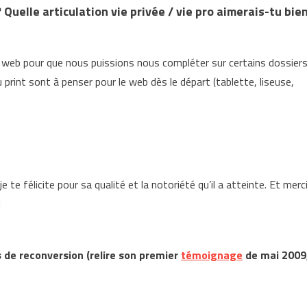
 Quelle articulation vie privée / vie pro aimerais-tu bie
é web pour que nous puissions nous compléter sur certains dossiers
rint sont à penser pour le web dès le départ (tablette, liseuse,
 te félicite pour sa qualité et la notoriété qu’il a atteinte. Et merc
!
s de reconversion
(relire son premier
témoignage
de mai 2009