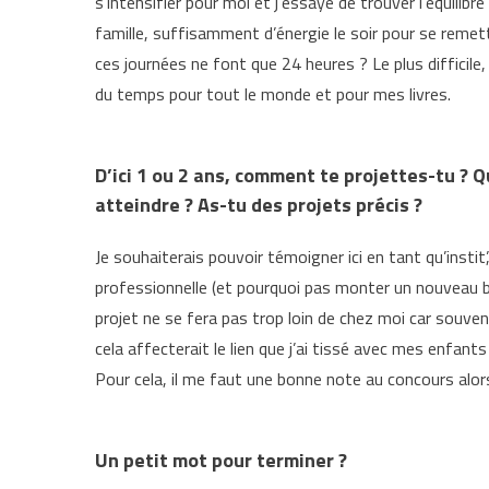
s’intensifier pour moi et j’essaye de trouver l’équilibre
famille, suffisamment d’énergie le soir pour se remett
ces journées ne font que 24 heures ? Le plus difficile
du temps pour tout le monde et pour mes livres.
D’ici 1 ou 2 ans, comment te projettes-tu ? Qu
atteindre ? As-tu des projets précis ?
Je souhaiterais pouvoir témoigner ici en tant qu’instit
professionnelle (et pourquoi pas monter un nouveau bl
projet ne se fera pas trop loin de chez moi car souv
cela affecterait le lien que j’ai tissé avec mes enfan
Pour cela, il me faut une bonne note au concours alor
Un petit mot pour terminer ?