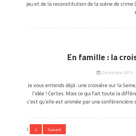
jeu et de la reconstitution de la scène de crime 
En famille : la cro
26 octobre 2013
Je vous entends déjà : une croisière sur la Sein
l’idée ! Certes. Mais ce qui fait toute la diff
c’est qu’elle est animée par une conférencière sp
Navigation
1
2
Suivant