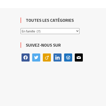
des
articles
TOUTES LES CATÉGORIES
Toutes
les
catégories
SUIVEZ-NOUS SUR
facebook
twitter
viadeo
linkedin
wordpress
mail