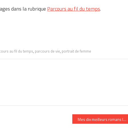
ages dans la rubrique
Parcours au fil du temps
.
cours au fil du temps
,
parcours de vie
,
portrait de femme
Mes dix meilleurs romans lu