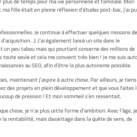
er plus de temps pour ma vie personnelle et familiale. Mon
 ma fille était en pleine réflexion d’études post-bac, j’ai pu
rofessionnelles. Je continue à effectuer quelques missions d
d’acquisition…). J’ai également lancé un site dans le
et un peu tabou mais qui pourtant concerne des millions de
uis toute seule et cela me convient très bien ! Je me suis aut
naissances au SEO, afin d’être la plus autonome possible.
pes, maintenant j’aspire à autre chose. Par ailleurs, je tiens
z des projets en plein développement et que vous faites l
aucoup de pression ! Et mon sommeil s’en ressentait.
lque chose, je n’ai plus cette forme d’ambition. Avec l’âge, j
de la rentabilité, mais davantage dans la quête de sens, de