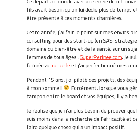
Ce départ a coïncidé avec une envie de retrouv
fils avait besoin qu’on lui dédie plus de temps et
être présente à ces moments charnières.
Cette année, j’ai fait le point sur mes envies p
consulting pour des start-up (en SAS, stratégie 
domaine du bien-être et de la santé, sur un suj
femmes de tous âges :
SuperPerinee.com
. Je s
formée au
no-code
et j’ai perfectionné mes con
Pendant 15 ans, j’ai piloté des projets, des équi
à mon sommeil
Forcément, lorsque vous gére
tampon entre le board et vos équipes, il y a be
Je réalise que je n’ai plus besoin de prouver que
suis moins dans la recherche de l’efficacité et 
faire quelque chose qui a un impact positif.