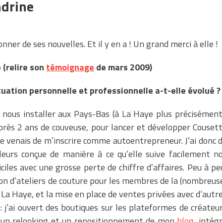
ndrine
nner de ses nouvelles. Et il y en a !
Un grand merci à elle !
e
(relire son
témoignage
de mars 2009)
uation personnelle et professionnelle a-t-elle évolué ?
 nous installer aux Pays-Bas (à La Haye plus précisément
Après 2 ans de couveuse, pour lancer et développer Couset
, je venais de m’inscrire comme autoentrepreneur. J’ai donc 
lleurs conçue de manière à ce qu’elle suive facilement n
iles avec une grosse perte de chiffre d’affaires. Peu à pe
ation d’ateliers de couture pour les membres de la (nombreus
a Haye, et la mise en place de ventes privées avec d’autr
: j’ai ouvert des boutiques sur les plateformes de créateu
 un relooking et un repositionnement de mon
blog
, intég