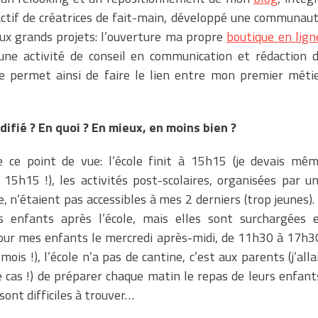
actif de créatrices de fait-main, développé une communau
eux grands projets: l’ouverture ma propre
boutique en lign
 une activité de conseil en communication et rédaction 
e permet ainsi de faire le lien entre mon premier méti
odifié ? En quoi ? En mieux, en moins bien ?
de ce point de vue: l’école finit à 15h15 (je devais mê
15h15 !), les activités post-scolaires, organisées par u
e, n’étaient pas accessibles à mes 2 derniers (trop jeunes). 
s enfants après l’école, mais elles sont surchargées 
 pour mes enfants le mercredi après-midi, de 11h30 à 17h3
s !), l’école n’a pas de cantine, c’est aux parents (j’alla
 cas !) de préparer chaque matin le repas de leurs enfant
sont difficiles à trouver…