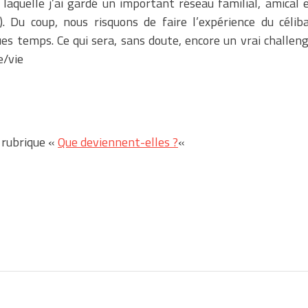
 laquelle j’ai gardé un important réseau familial, amical 
r). Du coup, nous risquons de faire l’expérience du célib
s temps. Ce qui sera, sans doute, encore un vrai challen
e/vie
 rubrique «
Que deviennent-elles ?
«