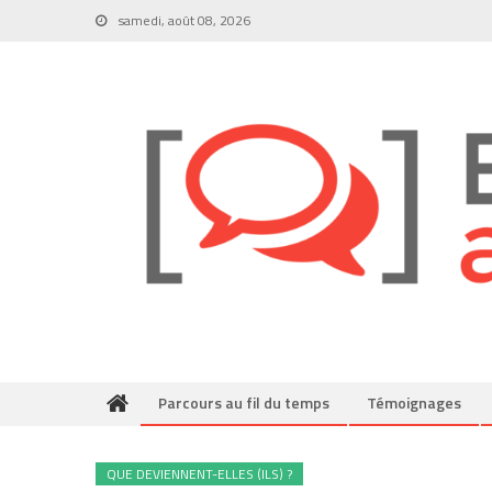
Skip
samedi, août 08, 2026
to
content
Parcours au fil du temps
Témoignages
QUE DEVIENNENT-ELLES (ILS) ?