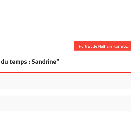
Portrait de Nathalie Kornilof
l du temps : Sandrine
”