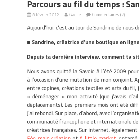
Parcours au fil du temps : Sa
8 février 2012
Gaëlle
Commentaires (2)
Aujourd’hui, c’est au tour de Sandrine de nous do
■
Sandrine
, créatrice d’une boutique en lign
Depuis ta dernière interview, comment ta sit
Nous avons quitté la Savoie à l’été 2009 pour
à l’occasion d’une mutation de mon conjoint. 
entre copines, créations textiles et arts du fil
« déménager » mon activité (que j’avais d’ai
déplacements). Les premiers mois ont été diffic
j’ai rebondi. Sur place, d’abord, avec l’organis
communauté francophone et internationale de L
créatrices françaises. Sur internet, également 
Fée-main création
et
A little market
, entamé