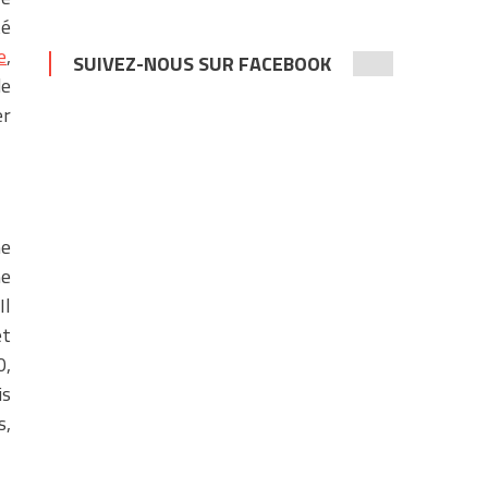
té
e
,
SUIVEZ-NOUS SUR FACEBOOK
de
er
me
ne
Il
et
0,
is
s,