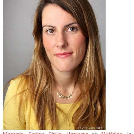
Morgane
,
Sophie
,
Cécile
,
Hortense
et
Mathilde
, la