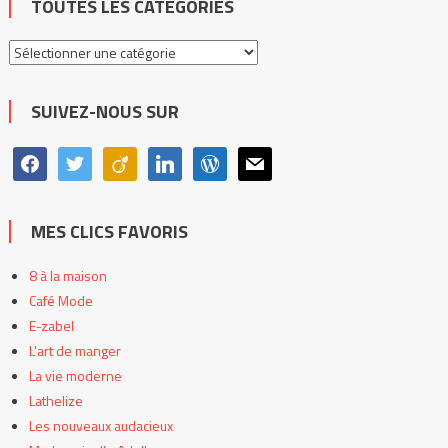
TOUTES LES CATÉGORIES
Toutes
les
catégories
SUIVEZ-NOUS SUR
facebook
twitter
viadeo
linkedin
wordpress
mail
MES CLICS FAVORIS
8 à la maison
Café Mode
E-zabel
L'art de manger
La vie moderne
Lathelize
Les nouveaux audacieux