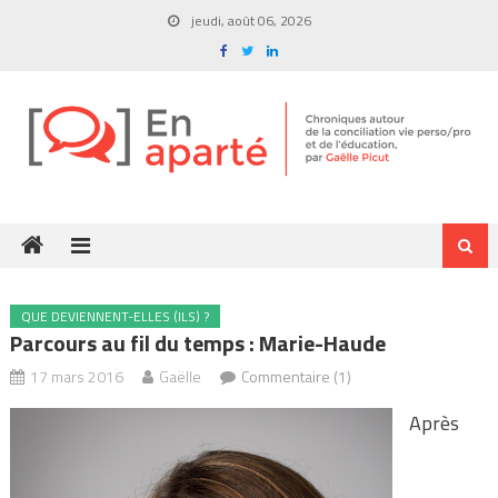
Skip
jeudi, août 06, 2026
to
content
QUE DEVIENNENT-ELLES (ILS) ?
Parcours au fil du temps : Marie-Haude
17 mars 2016
Gaëlle
Commentaire (1)
Après