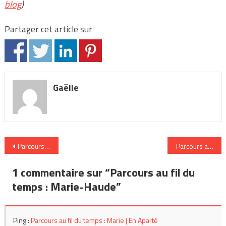
blog
)
Partager cet article sur
Gaëlle
Navigation
Parcours au fil du temps : Mathilde
Parcours au fil 
de
1 commentaire sur “
Parcours au fil du
l’article
temps : Marie-Haude
”
Ping :
Parcours au fil du temps : Marie | En Aparté