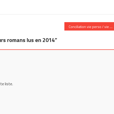
Conciliation vie perso / vie p
urs romans lus en 2014
”
te liste.