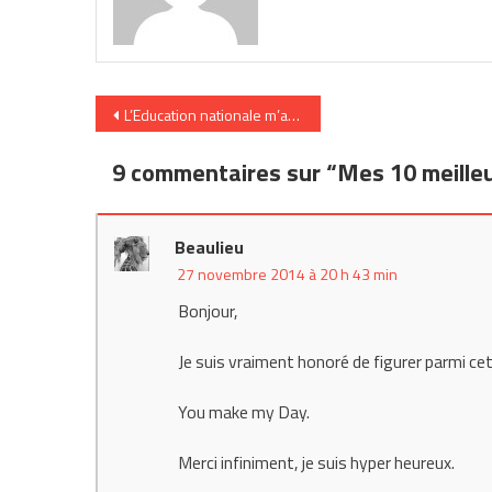
Navigation
L’Education nationale m’a tuer
de
9 commentaires sur “
Mes 10 meille
l’article
Beaulieu
27 novembre 2014 à 20 h 43 min
Bonjour,
Je suis vraiment honoré de figurer parmi cet
You make my Day.
Merci infiniment, je suis hyper heureux.