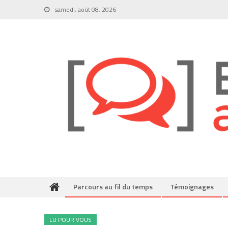
Skip
samedi, août 08, 2026
to
content
Parcours au fil du temps
Témoignages
LU POUR VOUS