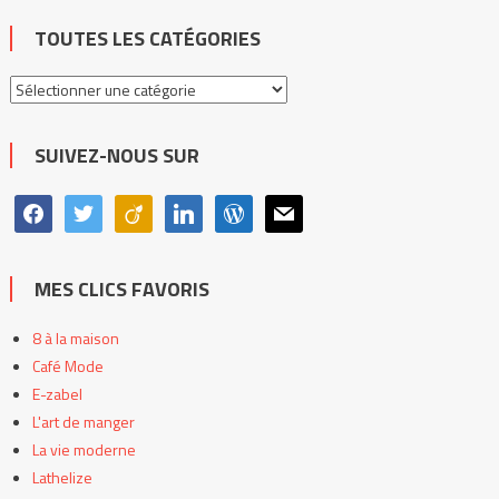
TOUTES LES CATÉGORIES
Toutes
les
catégories
SUIVEZ-NOUS SUR
facebook
twitter
viadeo
linkedin
wordpress
mail
MES CLICS FAVORIS
8 à la maison
Café Mode
E-zabel
L'art de manger
La vie moderne
Lathelize