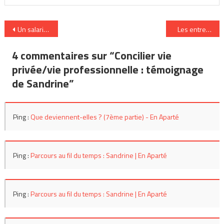
Navigation
Un salarié sur deux est un caméléon
Les entreprises 
de
4 commentaires sur “
Concilier vie
l’article
privée/vie professionnelle : témoignage
de Sandrine
”
Ping :
Que deviennent-elles ? (7ème partie) - En Aparté
Ping :
Parcours au fil du temps : Sandrine | En Aparté
Ping :
Parcours au fil du temps : Sandrine | En Aparté