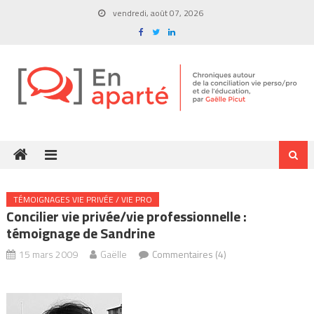
Skip
vendredi, août 07, 2026
to
content
TÉMOIGNAGES VIE PRIVÉE / VIE PRO
Concilier vie privée/vie professionnelle :
témoignage de Sandrine
15 mars 2009
Gaëlle
Commentaires (4)