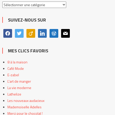
Toutes
les
catégories
SUIVEZ-NOUS SUR
facebook
twitter
viadeo
linkedin
wordpress
mail
MES CLICS FAVORIS
8 à la maison
Café Mode
E-zabel
L'art de manger
La vie moderne
Lathelize
Les nouveaux audacieux
Mademoiselle Adelles
Merci pour le chocolat !