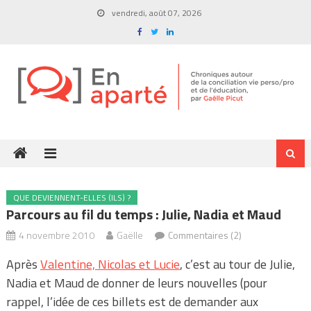
Skip
vendredi, août 07, 2026
to
content
QUE DEVIENNENT-ELLES (ILS) ?
Parcours au fil du temps : Julie, Nadia et Maud
4 novembre 2010
Gaëlle
Commentaires (2)
Après
Valentine, Nicolas et Lucie
, c’est au tour de Julie,
Nadia et Maud de donner de leurs nouvelles (pour
rappel, l’idée de ces billets est de demander aux