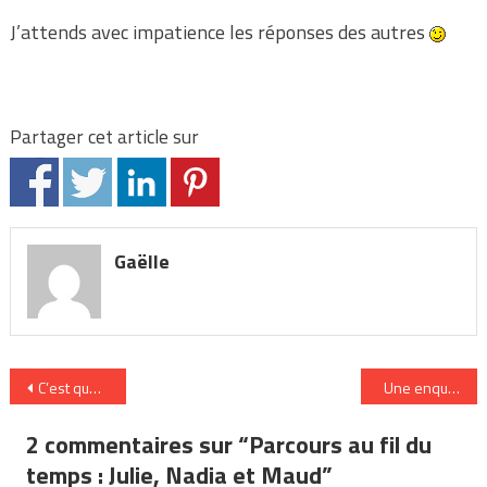
J’attends avec impatience les réponses des autres
Partager cet article sur
Gaëlle
Navigation
C’est quoi ce travail…
Une enquête sur
de
2 commentaires sur “
Parcours au fil du
l’article
temps : Julie, Nadia et Maud
”