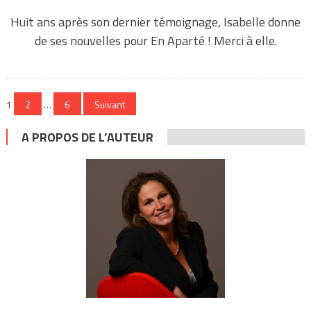
Huit ans après son dernier témoignage, Isabelle donne
de ses nouvelles pour En Aparté ! Merci à elle.
Navigation
1
2
…
6
Suivant
des
A PROPOS DE L’AUTEUR
articles