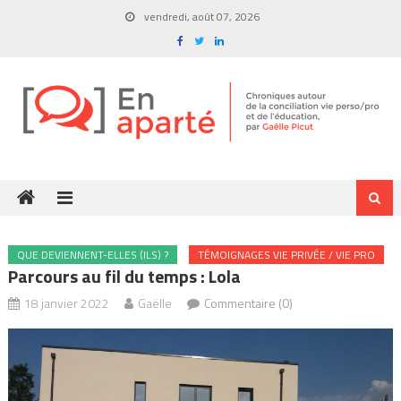
Skip
vendredi, août 07, 2026
to
content
QUE DEVIENNENT-ELLES (ILS) ?
TÉMOIGNAGES VIE PRIVÉE / VIE PRO
Parcours au fil du temps : Lola
18 janvier 2022
Gaëlle
Commentaire (0)