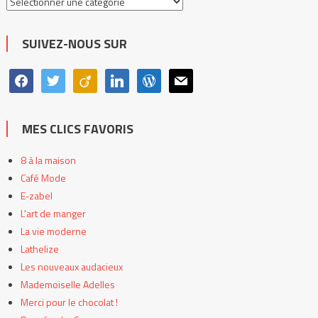
les
catégories
SUIVEZ-NOUS SUR
facebook
twitter
viadeo
linkedin
wordpress
mail
MES CLICS FAVORIS
8 à la maison
Café Mode
E-zabel
L'art de manger
La vie moderne
Lathelize
Les nouveaux audacieux
Mademoiselle Adelles
Merci pour le chocolat !