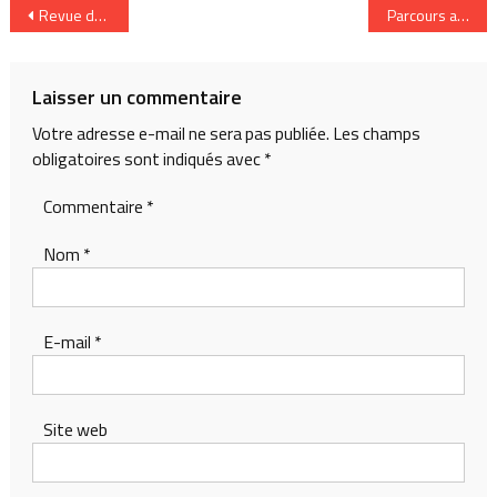
Navigation
Revue de presse parentalité / éducation
Parcours au fil 
de
l’article
Laisser un commentaire
Votre adresse e-mail ne sera pas publiée.
Les champs
obligatoires sont indiqués avec
*
Commentaire
*
Nom
*
E-mail
*
Site web