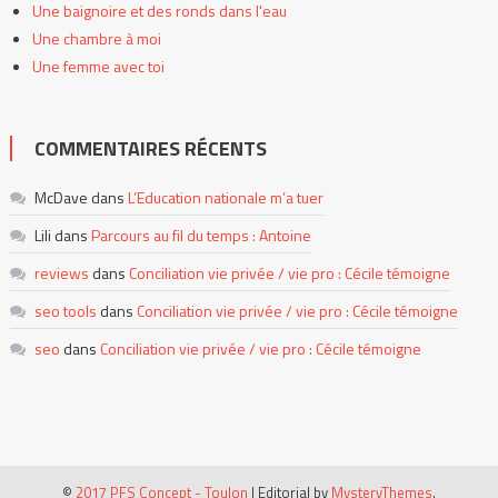
Une baignoire et des ronds dans l'eau
Une chambre à moi
Une femme avec toi
COMMENTAIRES RÉCENTS
McDave
dans
L’Education nationale m’a tuer
Lili
dans
Parcours au fil du temps : Antoine
reviews
dans
Conciliation vie privée / vie pro : Cécile témoigne
seo tools
dans
Conciliation vie privée / vie pro : Cécile témoigne
seo
dans
Conciliation vie privée / vie pro : Cécile témoigne
©
2017 PFS Concept - Toulon
|
Editorial by
MysteryThemes
.