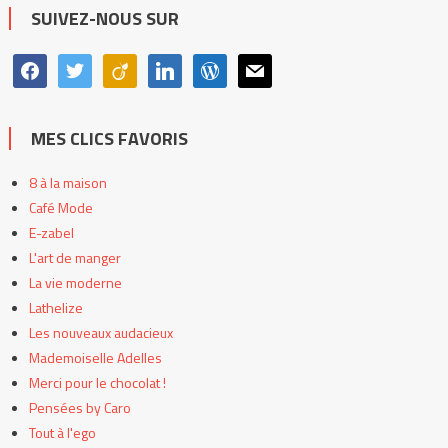
catégories
SUIVEZ-NOUS SUR
facebook
twitter
viadeo
linkedin
wordpress
mail
MES CLICS FAVORIS
8 à la maison
Café Mode
E-zabel
L'art de manger
La vie moderne
Lathelize
Les nouveaux audacieux
Mademoiselle Adelles
Merci pour le chocolat !
Pensées by Caro
Tout à l'ego