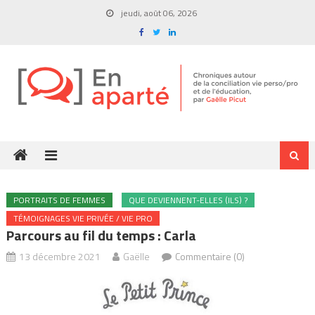
Skip
jeudi, août 06, 2026
to
content
PORTRAITS DE FEMMES
QUE DEVIENNENT-ELLES (ILS) ?
TÉMOIGNAGES VIE PRIVÉE / VIE PRO
Parcours au fil du temps : Carla
13 décembre 2021
Gaëlle
Commentaire (0)