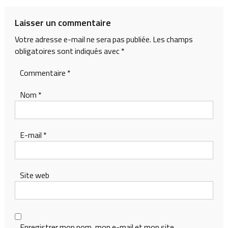
de
l’article
Laisser un commentaire
Votre adresse e-mail ne sera pas publiée.
Les champs
obligatoires sont indiqués avec
*
Commentaire
*
Nom
*
E-mail
*
Site web
Enregistrer mon nom, mon e-mail et mon site