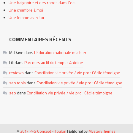
Une baignoire et des ronds dans l'eau
Une chambre à moi
Une femme avec toi
COMMENTAIRES RÉCENTS
McDave
dans
L’Education nationale m’a tuer
Lili
dans
Parcours au fil du temps : Antoine
reviews
dans
Conciliation vie privée / vie pro : Cécile témoigne
seo tools
dans
Conciliation vie privée / vie pro : Cécile témoigne
seo
dans
Conciliation vie privée / vie pro : Cécile témoigne
©
2017 PFS Concept - Toulon
|
Editorial by
MysteryThemes
.