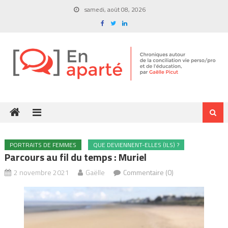
Skip
samedi, août 08, 2026
to
content
PORTRAITS DE FEMMES
QUE DEVIENNENT-ELLES (ILS) ?
Parcours au fil du temps : Muriel
2 novembre 2021
Gaëlle
Commentaire (0)