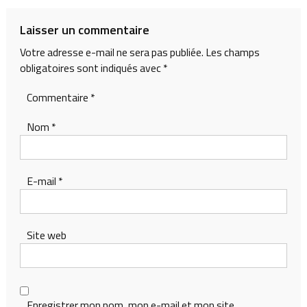
de
l’article
Laisser un commentaire
Votre adresse e-mail ne sera pas publiée.
Les champs
obligatoires sont indiqués avec
*
Commentaire
*
Nom
*
E-mail
*
Site web
Enregistrer mon nom, mon e-mail et mon site