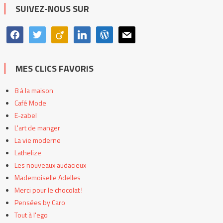
catégories
SUIVEZ-NOUS SUR
facebook
twitter
viadeo
linkedin
wordpress
mail
MES CLICS FAVORIS
8 à la maison
Café Mode
E-zabel
L'art de manger
La vie moderne
Lathelize
Les nouveaux audacieux
Mademoiselle Adelles
Merci pour le chocolat !
Pensées by Caro
Tout à l'ego