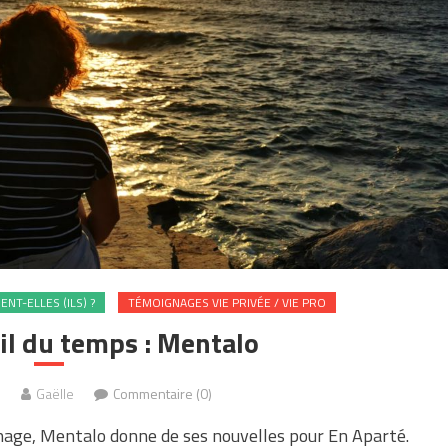
NT-ELLES (ILS) ?
TÉMOIGNAGES VIE PRIVÉE / VIE PRO
il du temps : Mentalo
1
Gaëlle
Commentaire (0)
gnage, Mentalo donne de ses nouvelles pour En Aparté.