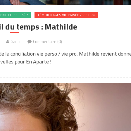
NT-ELLES (ILS) ?
TÉMOIGNAGES VIE PRIVÉE / VIE PRO
il du temps : Mathilde
2
Gaëlle
Commentaire (0)
 la conciliation vie perso / vie pro, Mathilde revient donn
velles pour En Aparté !