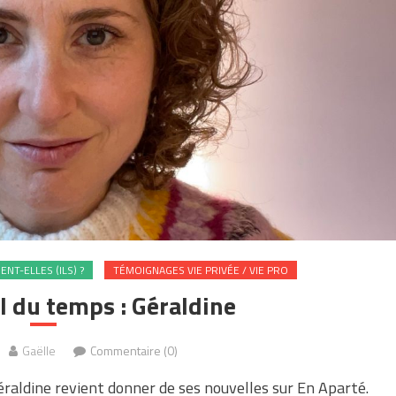
NT-ELLES (ILS) ?
TÉMOIGNAGES VIE PRIVÉE / VIE PRO
l du temps : Géraldine
Gaëlle
Commentaire (0)
aldine revient donner de ses nouvelles sur En Aparté.