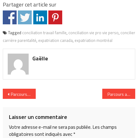
Partager cet article sur
Tagged
conciliation travail famille
,
conciliation vie pro vie perso
,
concilier
carrière parentalité
,
expatriation canada
,
expatriation montréal
Gaëlle
Navigation
Parcours au fil du temps : Naddie
Parcours au fil 
de
l’article
Laisser un commentaire
Votre adresse e-mail ne sera pas publiée.
Les champs
obligatoires sont indiqués avec
*