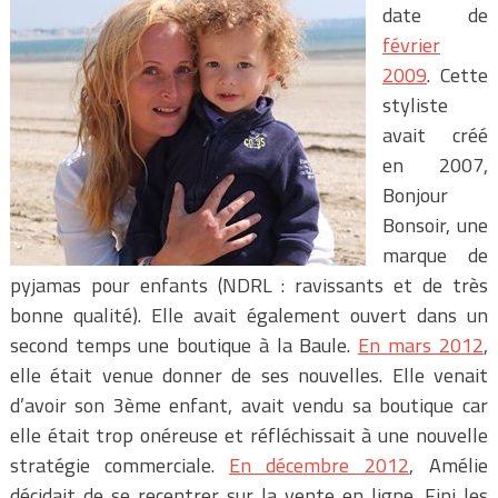
date de
février
2009
. Cette
styliste
avait créé
en 2007,
Bonjour
Bonsoir, une
marque de
pyjamas pour enfants (NDRL : ravissants et de très
bonne qualité). Elle avait également ouvert dans un
second temps une boutique à la Baule.
En mars 2012
,
elle était venue donner de ses nouvelles. Elle venait
d’avoir son 3ème enfant, avait vendu sa boutique car
elle était trop onéreuse et réfléchissait à une nouvelle
stratégie commerciale.
En décembre 2012
, Amélie
décidait de se recentrer sur la vente en ligne. Fini les