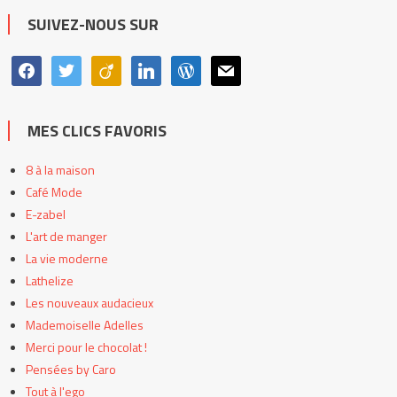
catégories
SUIVEZ-NOUS SUR
facebook
twitter
viadeo
linkedin
wordpress
mail
MES CLICS FAVORIS
8 à la maison
Café Mode
E-zabel
L'art de manger
La vie moderne
Lathelize
Les nouveaux audacieux
Mademoiselle Adelles
Merci pour le chocolat !
Pensées by Caro
Tout à l'ego