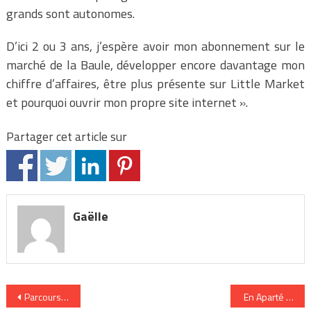
grands sont autonomes.
D’ici 2 ou 3 ans, j’espère avoir mon abonnement sur le
marché de la Baule, développer encore davantage mon
chiffre d’affaires, être plus présente sur Little Market
et pourquoi ouvrir mon propre site internet ».
Partager cet article sur
Gaëlle
Navigation
Parcours au fil du temps : Lola
En Aparté et vo