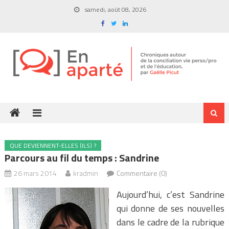
Skip
samedi, août 08, 2026
to
content
QUE DEVIENNENT-ELLES (ILS) ?
Parcours au fil du temps : Sandrine
26 mars 2014
kradmin
Commentaire (0)
Aujourd’hui, c’est Sandrine
qui donne de ses nouvelles
dans le cadre de la rubrique