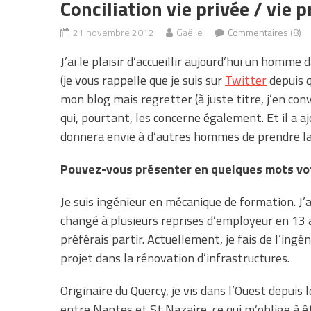
Conciliation vie privée / vie
21 novembre 2012
Gaëlle
Commentaires (8)
J’ai le plaisir d’accueillir aujourd’hui un hom
(je vous rappelle que je suis sur
Twitter
depuis q
mon blog mais regretter (à juste titre, j’en c
qui, pourtant, les concerne également. Et il a aj
donnera envie à d’autres hommes de prendre la
Pouvez-vous présenter en quelques mots vot
Je suis ingénieur en mécanique de formation. J’
changé à plusieurs reprises d’employeur en 13 an
préférais partir. Actuellement, je fais de l’ingén
projet dans la rénovation d’infrastructures.
Originaire du Quercy, je vis dans l’Ouest depuis
entre Nantes et St Nazaire, ce qui m’oblige à êt