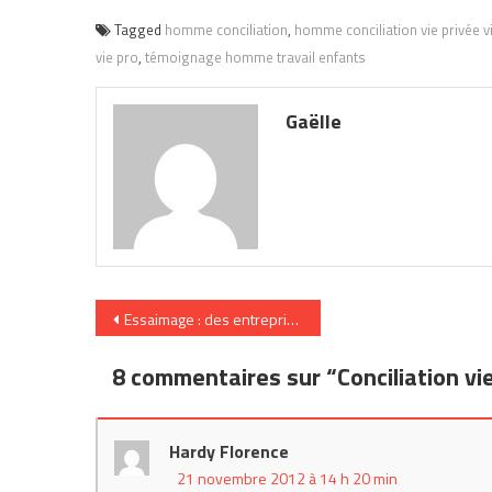
Tagged
homme conciliation
,
homme conciliation vie privée v
vie pro
,
témoignage homme travail enfants
Gaëlle
Navigation
Essaimage : des entreprises aident leurs salariés à en
de
8 commentaires sur “
Conciliation v
l’article
Hardy Florence
21 novembre 2012 à 14 h 20 min