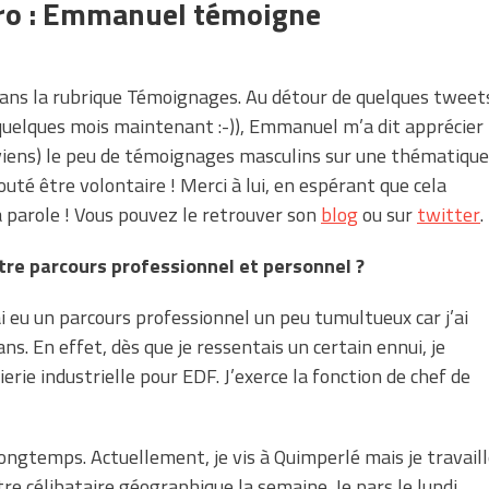
 pro : Emmanuel témoigne
me dans la rubrique Témoignages. Au détour de quelques tweet
uelques mois maintenant :-)), Emmanuel m’a dit apprécier
onviens) le peu de témoignages masculins sur une thématique
outé être volontaire ! Merci à lui, en espérant que cela
 parole ! Vous pouvez le retrouver son
blog
ou sur
twitter
.
re parcours professionnel et personnel ?
ai eu un parcours professionnel un peu tumultueux car j’ai
s. En effet, dès que je ressentais un certain ennui, je
ierie industrielle pour EDF. J’exerce la fonction de chef de
 longtemps. Actuellement, je vis à Quimperlé mais je travail
re célibataire géographique la semaine. Je pars le lundi