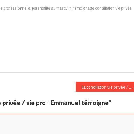
ie professionnelle
,
parentalité au masculin
,
témoignage conciliation vie privée
treprendre
La conciliation vie privée / 
ie privée / vie pro : Emmanuel témoigne
”