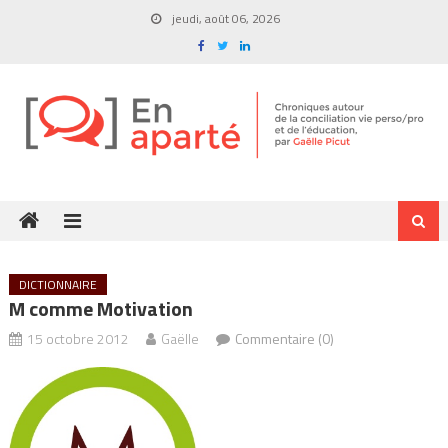
Skip
jeudi, août 06, 2026
to
content
DICTIONNAIRE
M comme Motivation
15 octobre 2012
Gaëlle
Commentaire (0)