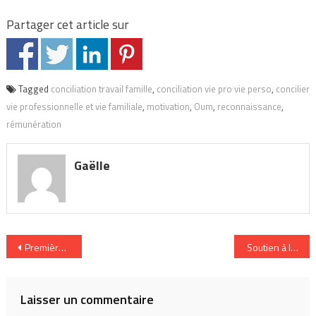
Partager cet article sur
Tagged
conciliation travail famille
,
conciliation vie pro vie perso
,
concilier
vie professionnelle et vie familiale
,
motivation
,
Oum
,
reconnaissance
,
rémunération
Gaëlle
Navigation
Premières impressions au Women’s Forum
Soutien à la par
de
l’article
Laisser un commentaire