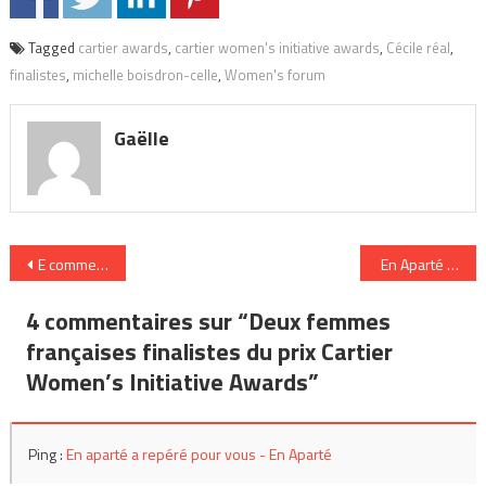
Tagged
cartier awards
,
cartier women's initiative awards
,
Cécile réal
,
finalistes
,
michelle boisdron-celle
,
Women's forum
Gaëlle
Navigation
E comme Épanouissement
En Aparté a rep
de
4 commentaires sur “
Deux femmes
l’article
françaises finalistes du prix Cartier
Women’s Initiative Awards
”
Ping :
En aparté a repéré pour vous - En Aparté