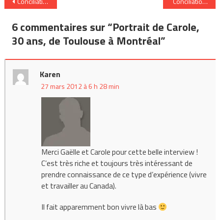
Navigation
Conciliation vie privée / vie pro : Paris / province / étranger ?
Conciliation vie
de
6 commentaires sur “
Portrait de Carole,
l’article
30 ans, de Toulouse à Montréal
”
Karen
27 mars 2012 à 6 h 28 min
Merci Gaëlle et Carole pour cette belle interview !
C’est très riche et toujours très intéressant de
prendre connaissance de ce type d’expérience (vivre
et travailler au Canada).
Il fait apparemment bon vivre là bas