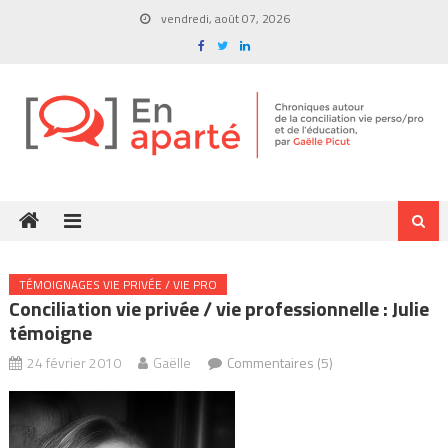
Skip
vendredi, août 07, 2026
to
content
TÉMOIGNAGES VIE PRIVÉE / VIE PRO
Conciliation vie privée / vie professionnelle : Julie
témoigne
24 février 2010
Gaëlle
Commentaires (5)