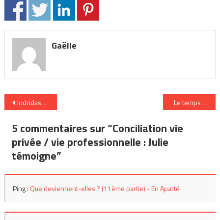
Gaëlle
Navigation
Indridason et Conroy : deux très bons romans sur le poids du passé
Le temps passé
de
5 commentaires sur “
Conciliation vie
l’article
privée / vie professionnelle : Julie
témoigne
”
Ping :
Que deviennent-elles ? (11ème partie) - En Aparté