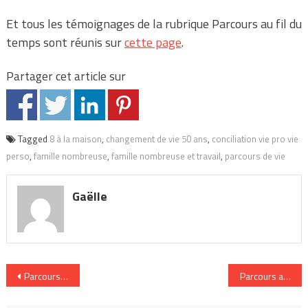
Et tous les témoignages de la rubrique Parcours au fil du
temps sont réunis sur
cette page
.
Partager cet article sur
Tagged
8 à la maison
,
changement de vie 50 ans
,
conciliation vie pro vie
perso
,
famille nombreuse
,
famille nombreuse et travail
,
parcours de vie
Gaëlle
Navigation
Parcours au fil du temps : Ariane
Parcours au fil 
de