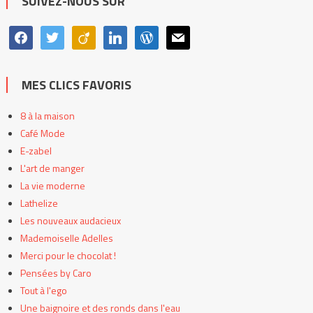
SUIVEZ-NOUS SUR
facebook
twitter
viadeo
linkedin
wordpress
mail
MES CLICS FAVORIS
8 à la maison
Café Mode
E-zabel
L'art de manger
La vie moderne
Lathelize
Les nouveaux audacieux
Mademoiselle Adelles
Merci pour le chocolat !
Pensées by Caro
Tout à l'ego
Une baignoire et des ronds dans l'eau