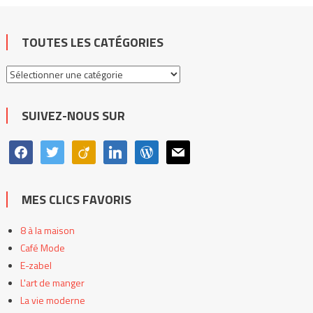
TOUTES LES CATÉGORIES
Toutes
les
catégories
SUIVEZ-NOUS SUR
facebook
twitter
viadeo
linkedin
wordpress
mail
MES CLICS FAVORIS
8 à la maison
Café Mode
E-zabel
L'art de manger
La vie moderne