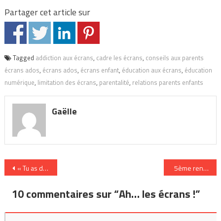
Partager cet article sur
Tagged
addiction aux écrans
,
cadre les écrans
,
conseils aux parents
écrans ados
,
écrans ados
,
écrans enfant
,
éducation aux écrans
,
éducation
numérique
,
limitation des écrans
,
parentalité
,
relations parents enfants
Gaëlle
Navigation
« Tu as des devoirs à faire ? »
5ème rencontre
de
10 commentaires sur “
Ah… les écrans !
”
l’article