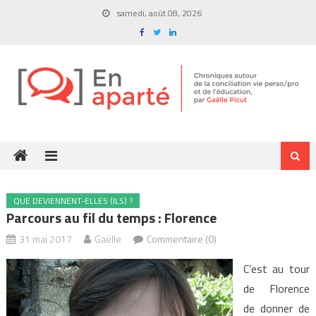
Skip
samedi, août 08, 2026
to
content
QUE DEVIENNENT-ELLES (ILS) ?
Parcours au fil du temps : Florence
31 mai 2017
Gaëlle
Commentaire (0)
C’est au tour
de Florence
de donner de