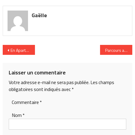
Gaëlle
Navigation
En Aparté a repéré pour vous
Parcours au fil 
de
l’article
Laisser un commentaire
Votre adresse e-mail ne sera pas publiée.
Les champs
obligatoires sont indiqués avec
*
Commentaire
*
Nom
*