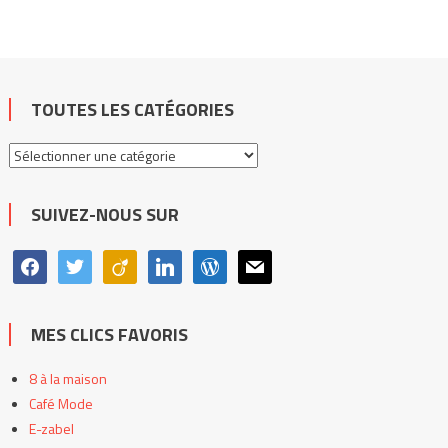
TOUTES LES CATÉGORIES
Toutes
les
catégories
SUIVEZ-NOUS SUR
facebook
twitter
viadeo
linkedin
wordpress
mail
MES CLICS FAVORIS
8 à la maison
Café Mode
E-zabel