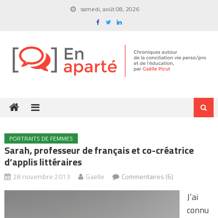
Skip
samedi, août 08, 2026
to
content
PORTRAITS DE FEMMES
Sarah, professeur de français et co-créatrice
d’applis littéraires
28 novembre 2013
Gaëlle
Commentaires (6)
J’ai
connu