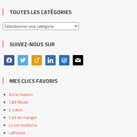
TOUTES LES CATÉGORIES
Toutes
les
catégories
SUIVEZ-NOUS SUR
facebook
twitter
viadeo
linkedin
wordpress
mail
MES CLICS FAVORIS
8 à la maison
Café Mode
E-zabel
L'art de manger
La vie moderne
Lathelize