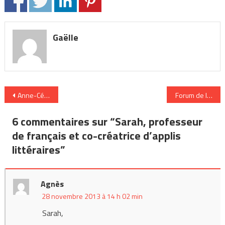
Gaëlle
Navigation
Anne-Cécile répond au quizz Métro/Boulot/Perso
Forum de la Mixi
de
6 commentaires sur “
Sarah, professeur
l’article
de français et co-créatrice d’applis
littéraires
”
Agnès
28 novembre 2013 à 14 h 02 min
Sarah,