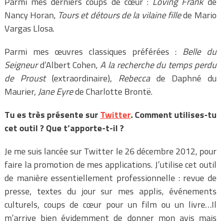
Parmi mes derniers coups de cœur :
Loving Frank
de
Nancy Horan,
Tours et détours de la vilaine fille
de Mario
Vargas Llosa.
Parmi mes œuvres classiques préférées :
Belle du
Seigneur
d’Albert Cohen,
A la recherche du temps perdu
de Proust
(extraordinaire),
Rebecca
de Daphné du
Maurier,
Jane Eyre
de Charlotte Brontë.
T
u es très présente sur
Twitter
. Comment utilises-tu
cet outil ? Que t’apporte-t-il ?
Je me suis lancée sur Twitter le 26 décembre 2012, pour
faire la promotion de mes applications. J’utilise cet outil
de manière essentiellement professionnelle : revue de
presse, textes du jour sur mes applis, événements
culturels, coups de cœur pour un film ou un livre…Il
m’arrive bien évidemment de donner mon avis mais