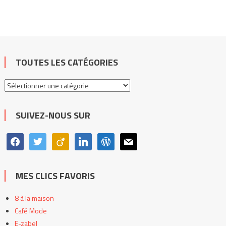
TOUTES LES CATÉGORIES
Toutes
les
catégories
SUIVEZ-NOUS SUR
facebook
twitter
viadeo
linkedin
wordpress
mail
MES CLICS FAVORIS
8 à la maison
Café Mode
E-zabel