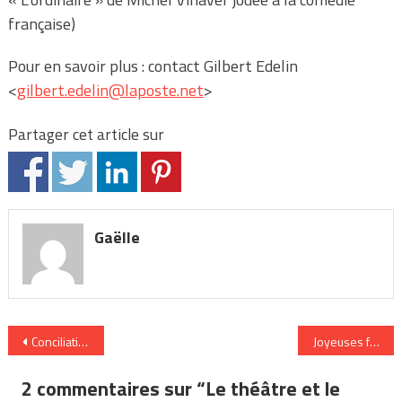
française)
Pour en savoir plus : contact Gilbert Edelin
<
gilbert.edelin@laposte.net
>
Partager cet article sur
Gaëlle
Navigation
Conciliation vie privée / vie professionnelle : Anne témoigne
Joyeuses fêtes !
de
2 commentaires sur “
Le théâtre et le