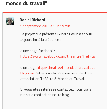
l’article
monde du travail
”
Daniel Richard
17 septembre 2013 à 13 h 19 min
Le projet que présente Gilbert Edelin a abouti
aujourd’hui à la présence :
d’une page facebook :
https://www.facebook.com/theantre?fref=ts
d’un blog :
http://theatreetmondedutravail.over-
blog.com/
et aussi à la création récente d’une
association Théâtre & Monde du Travail.
Si vous êtes intéressé contactez nous via la
rubrique contact de notre blog.