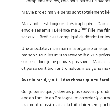
complémentaires, cela nous permet d’avance
Ma vie pro et ma vie perso sont totalement liée
Ma famille est toujours très impliquée… Damien
ème
envoie ses amis ! Bérénice ma 2
fille, me fi
sociaux…. Bref, c’est compliqué de détricoter les
Une anecdote : mon mari m’a organisé un super a
maison ! Tous les invités étaient là à 20h précise
surprise donc je ne pouvais pas savoir. Mais ce s
et perso sont bien entremêlées mais ça ne me 
Avec le recul, y a-t-il des choses que tu fe
Oui, je pense que je devrais plus souvent prend
end en famille en Bretagne, m’accorder ½ journée
vraiment réussi, mais cela fait clairement part