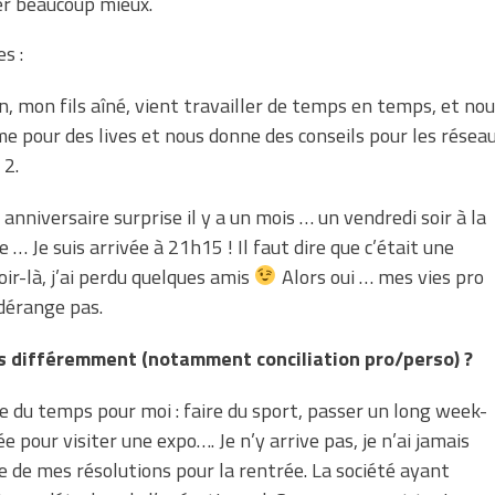
r beaucoup mieux.
s :
, mon fils aîné, vient travailler de temps en temps, et no
lme pour des lives et nous donne des conseils pour les résea
 2.
nniversaire surprise il y a un mois … un vendredi soir à la
 … Je suis arrivée à 21h15 ! Il faut dire que c’était une
oir-là, j’ai perdu quelques amis
Alors oui … mes vies pro
dérange pas.
rais différemment (notamment conciliation pro/perso) ?
re du temps pour moi : faire du sport, passer un long week-
 pour visiter une expo…. Je n’y arrive pas, je n’ai jamais
ie de mes résolutions pour la rentrée. La société ayant