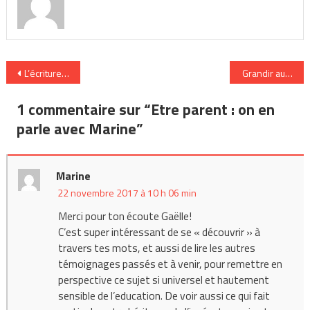
Navigation
L’écriture inclusive à l’école : un combat erroné
Grandir autrem
de
1 commentaire sur “
Etre parent : on en
l’article
parle avec Marine
”
Marine
22 novembre 2017 à 10 h 06 min
Merci pour ton écoute Gaëlle!
C’est super intéressant de se « découvrir » à
travers tes mots, et aussi de lire les autres
témoignages passés et à venir, pour remettre en
perspective ce sujet si universel et hautement
sensible de l’education. De voir aussi ce qui fait