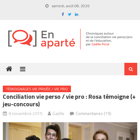
Skip
samedi, août 08, 2026
to
content
TÉMOIGNAGES VIE PRIVÉE / VIE PRO
Conciliation vie perso / vie pro : Rosa témoigne (+
jeu-concours)
9 novembre 2015
Gaëlle
Commentaires (19)