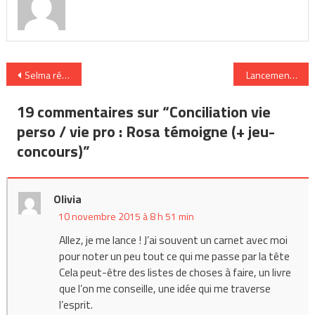
Navigation
Selma répond au quizz Métro/Boulot/Perso
Lancement d’une
de
19 commentaires sur “
Conciliation vie
l’article
perso / vie pro : Rosa témoigne (+ jeu-
concours)
”
Olivia
10 novembre 2015 à 8 h 51 min
Allez, je me lance ! J’ai souvent un carnet avec moi
pour noter un peu tout ce qui me passe par la tête
Cela peut-être des listes de choses à faire, un livre
que l’on me conseille, une idée qui me traverse
l’esprit.