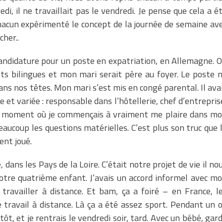
di, il ne travaillait pas le vendredi. Je pense que cela a é
chacun expérimenté le concept de la journée de semaine av
cher..
candidature pour un poste en expatriation, en Allemagne. 
ants bilingues et mon mari serait père au foyer. Le poste 
dans nos têtes. Mon mari s’est mis en congé parental. Il ava
e et variée : responsable dans l’hôtellerie, chef d’entrepris
 ce moment où je commençais à vraiment me plaire dans m
 beaucoup les questions matérielles. C’est plus son truc que 
ent joué.
ans les Pays de la Loire. C’était notre projet de vie il no
notre quatrième enfant. J’avais un accord informel avec m
travailler à distance. Et bam, ça a foiré – en France, l
 travail à distance. Là ça a été assez sport. Pendant un 
tôt, et je rentrais le vendredi soir, tard. Avec un bébé, gar