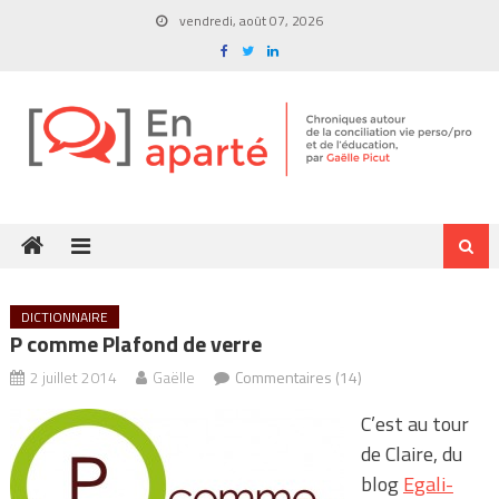
Skip
vendredi, août 07, 2026
to
content
DICTIONNAIRE
P comme Plafond de verre
2 juillet 2014
Gaëlle
Commentaires (14)
C’est au tour
de Claire, du
blog
Egali-