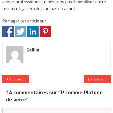
avenir professionnel, n’hésitons pas à mobiliser notre
réseau et ça sera déjà un pas en avant !
Partager cet article sur
Gaëlle
Navigation
R comme Responsabilité
En famille : un j
de
14 commentaires sur “
P comme Plafond
l’article
de verre
”