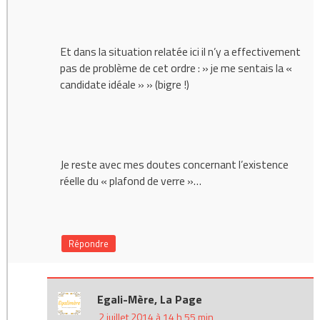
Et dans la situation relatée ici il n’y a effectivement
pas de problème de cet ordre : » je me sentais la «
candidate idéale » » (bigre !)
Je reste avec mes doutes concernant l’existence
réelle du « plafond de verre »…
Répondre
Egali-Mère, La Page
2 juillet 2014 à 14 h 55 min