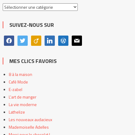
Toutes
les
catégories
SUIVEZ-NOUS SUR
facebook
twitter
viadeo
linkedin
wordpress
mail
MES CLICS FAVORIS
8 à la maison
Café Mode
E-zabel
L'art de manger
La vie moderne
Lathelize
Les nouveaux audacieux
Mademoiselle Adelles
Merci pour le chocolat !