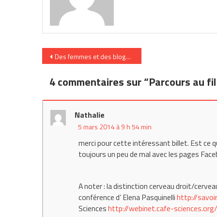
Navigation
Des femmes et des blogs (2)
de
4 commentaires sur “
Parcours au fi
l’article
Nathalie
5 mars 2014 à 9 h 54 min
merci pour cette intéressant billet. Est ce q
toujours un peu de mal avec les pages Fac
A noter : la distinction cerveau droit/cerve
conférence d’ Elena Pasquinelli
http://savoi
Sciences
http://webinet.cafe-sciences.org