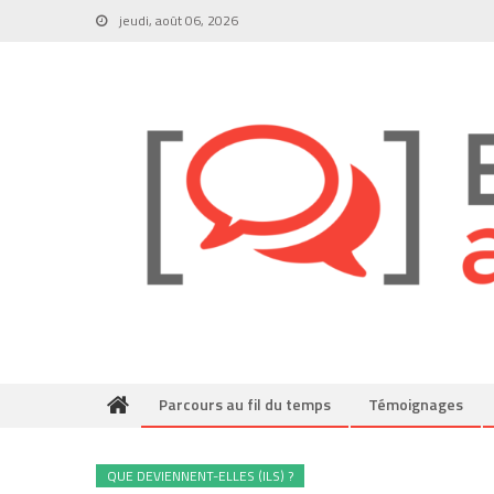
Skip
jeudi, août 06, 2026
to
content
Parcours au fil du temps
Témoignages
QUE DEVIENNENT-ELLES (ILS) ?