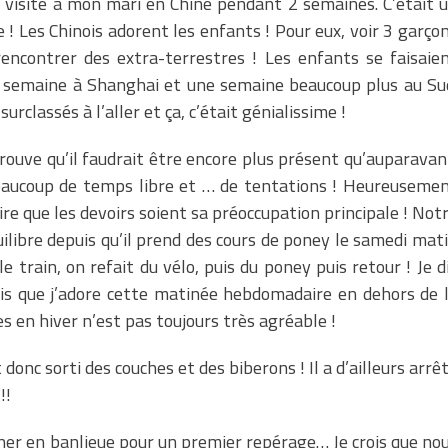
 visite à mon mari en Chine pendant 2 semaines. C’était 
! Les Chinois adorent les enfants ! Pour eux, voir 3 garço
ncontrer des extra-terrestres ! Les enfants se faisaie
 semaine à Shanghai et une semaine beaucoup plus au Su
rclassés à l’aller et ça, c’était génialissime !
rouve qu’il faudrait être encore plus présent qu’auparavan
 beaucoup de temps libre et … de tentations ! Heureuseme
ire que les devoirs soient sa préoccupation principale ! Not
uilibre depuis qu’il prend des cours de poney le samedi mat
 train, on refait du vélo, puis du poney puis retour ! Je d
rois que j’adore cette matinée hebdomadaire en dehors de 
 en hiver n’est pas toujours très agréable !
donc sorti des couches et des biberons ! Il a d’ailleurs arrê
!!
er en banlieue pour un premier repérage… Je crois que no