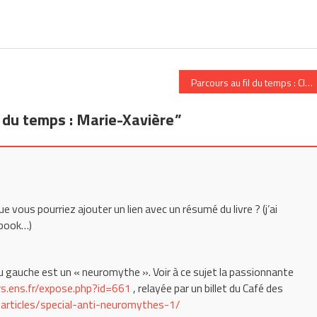
Parcours au fil du temps : Clot
l du temps : Marie-Xavière
”
ue vous pourriez ajouter un lien avec un résumé du livre ? (j’ai
ebook…)
au gauche est un « neuromythe ». Voir à ce sujet la passionnante
rs.ens.fr/expose.php?id=661
, relayée par un billet du Café des
/articles/special-anti-neuromythes-1/