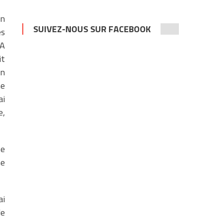
un
SUIVEZ-NOUS SUR FACEBOOK
es
 A
it
on
ne
ai
e,
te
ne
ai
de