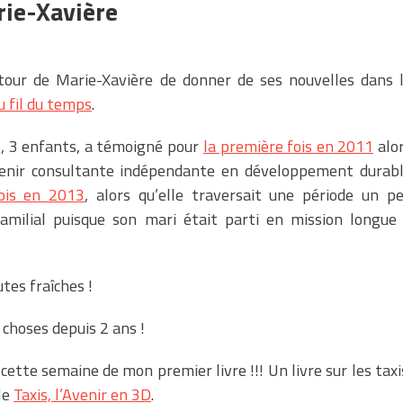
rie-Xavière
u tour de Marie-Xavière de donner de ses nouvelles dans 
u fil du temps
.
s, 3 enfants, a témoigné pour
la première fois en 2011
alo
venir consultante indépendante en développement durab
ois en 2013
, alors qu’elle traversait une période un p
 familial puisque son mari était parti en mission longue
utes fraîches !
s choses depuis 2 ans !
ette semaine de mon premier livre !!! Un livre sur les taxi
le
Taxis, l’Avenir en 3D
.