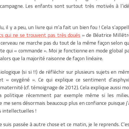
campagne. Les enfants sont surtout très motivés à l’id
, il y a peu, un livre qui m’a fait un bien fou ! Cela s’appel
ts qui ne se trouvent pas très doués
» de Béatrice Millêtr
e cerveau ne marche pas du tout de la même façon selon q
ite qui « commande ». Moi je fonctionne en mode global p
ors que la majorité raisonne de façon linéaire.
logique (si si !!) de réfléchir sur plusieurs sujets en mê
t « oxygéné ». Ce qui explique ce sentiment d’asphyx
s maternité (cf. témoignage de 2012). Cela explique aussi m
la politique récemment par exemple même si les milie
 Je me sens désormais beaucoup plus en confiance puisque j’
intellectuelles !
je suis passée à autre chose et ce matin, je le reprends. C’e