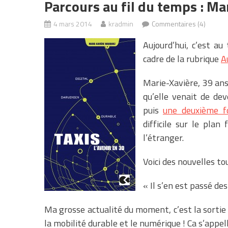
Parcours au fil du temps : Ma
4 mars 2014
kradmin
Commentaires (4)
Aujourd’hui, c’est a
cadre de la rubrique
A
Marie-Xavière, 39 an
qu’elle venait de de
puis
une deuxième f
difficile sur le plan
l’étranger.
Voici des nouvelles to
« Il s’en est passé de
Ma grosse actualité du moment, c’est la sortie c
la mobilité durable et le numérique ! Ca s’appel