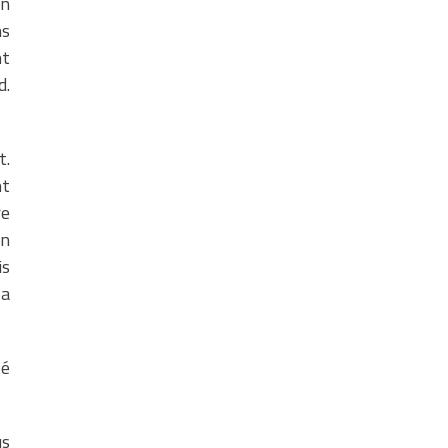
un
ns
nt
d.
t.
nt
re
in
is
la
té
us