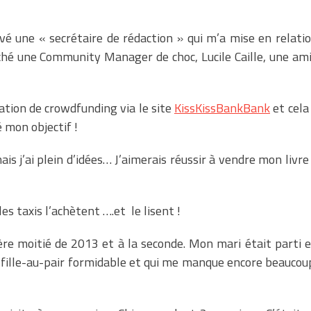
uvé une « secrétaire de rédaction » qui m’a mise en relati
uché une Community Manager de choc, Lucile Caille, une am
ration de crowdfunding via le site
KissKissBankBank
et cela
 mon objectif !
ais j’ai plein d’idées… J’aimerais réussir à vendre mon livre
es taxis l’achètent ….et le lisent !
ère moitié de 2013 et à la seconde. Mon mari était parti 
e fille-au-pair formidable et qui me manque encore beaucou