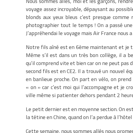
Nous sommes allés, moi et les garçons, rendre
voyage assez incroyable, dépaysant au possible 
blonds aux yeux bleus c’est presque comme re
photographier tout le temps ! On a passé une
J’appréhendai le voyage mais Air France nous a su
Notre fils aîné est en 6ème maintenant et je t
Même s’il est dans un très bon collège, il a
qu’il comprend vite et bien car on ne peut pas d
second fils est en CE2. Il a trouvé un nouvel éq
en banlieue proche. On part en vélo, on prend le
« on » car c’est moi qui l’accompagne et je c
ville même si patienter dehors pendant 2 heures
Le petit dernier est en moyenne section. On est 
la tétine en Chine, quand on l’a perdue à l’hôtel 
Cette semaine, nous sommes allés nous promen