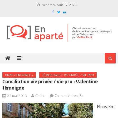
Skip
vendredi, août 07, 2026
to
content
PARIS / PROVINCE ?
TÉMOIGNAGES VIE PRIVÉE / VIE PRO
Conciliation vie privée / vie pro : Valentine
témoigne
23 mai 2013
Gaëlle
Commentaires (6)
Nouveau