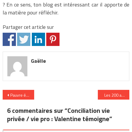
? En ce sens, ton blog est intéressant car il apporte de
la matière pour réfléchir.
Partager cet article sur
Gaëlle
Navigation
Pauvre école !
Les 200 astuce
de
6 commentaires sur “
Conciliation vie
l’article
privée / vie pro : Valentine témoigne
”