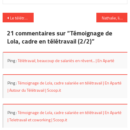
Navigation
Le télétravail, beaucoup de salariés en rêvent…(1/2)
Nathalie, librair
de
21 commentaires sur “
Témoignage de
l’article
Lola, cadre en télétravail (2/2)
”
Ping :
Télétravail, beaucoup de salariés en rêvent... | En Aparté
Ping :
Témoignage de Lola, cadre salariée en télétravail | En Aparté
| Autour du Télétravail | Scoop.it
Ping :
Témoignage de Lola, cadre salariée en télétravail | En Aparté
| Teletravail et coworking | Scoop.it