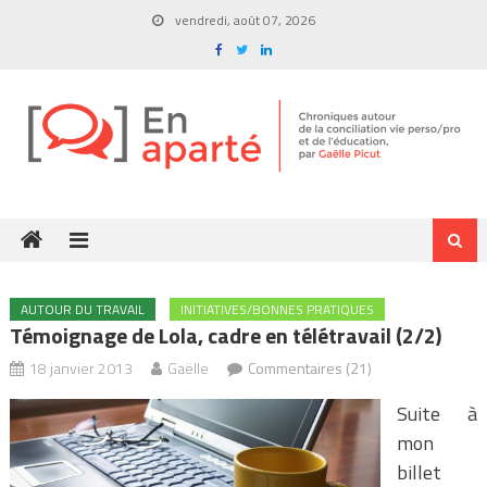
Skip
vendredi, août 07, 2026
to
content
AUTOUR DU TRAVAIL
INITIATIVES/BONNES PRATIQUES
Témoignage de Lola, cadre en télétravail (2/2)
18 janvier 2013
Gaëlle
Commentaires (21)
Suite à
mon
billet