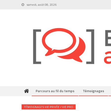
Skip
samedi, août 08, 2026
to
content
Parcours au fil du temps
Témoignages
TÉMOIGNAGES VIE PRIVÉE / VIE PRO