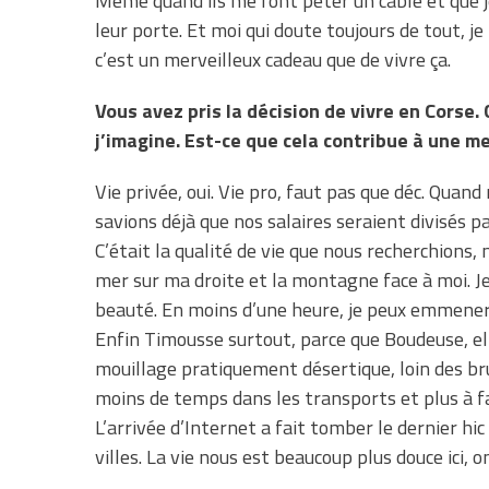
Même quand ils me font péter un câble et que je
leur porte. Et moi qui doute toujours de tout, j
c’est un merveilleux cadeau que de vivre ça.
Vous avez pris la décision de vivre en Corse.
j’imagine. Est-ce que cela contribue à une mei
Vie privée, oui. Vie pro, faut pas que déc. Quand
savions déjà que nos salaires seraient divisés p
C’était la qualité de vie que nous recherchions, 
mer sur ma droite et la montagne face à moi. J
beauté. En moins d’une heure, je peux emmener 
Enfin Timousse surtout, parce que Boudeuse, ell
mouillage pratiquement désertique, loin des brui
moins de temps dans les transports et plus à fai
L’arrivée d’Internet a fait tomber le dernier hi
villes. La vie nous est beaucoup plus douce ici,