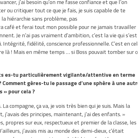
vancer, j’ai besoin qu’on me fasse confiance et que l’on
r ou critiquer tout ce que je fais, je suis capable de te
 la hiérarchie sans problème, pas
a café et ferai tout mon possible pour ne jamais travailler
ent. Je n’ai pas vraiment d’ambition, c’est la vie qui s’est
. Intégrité, fidélité, conscience professionnelle. C’est en ce
ndre là ! Mais en même temps … si Boss pouvait tomber sur c
nts es-tu particulièrement vigilante/attentive en terme
 ? Comment gères-tu le passage d’une sphère à une autr
s » pour cela ?
 La compagne, ça va, je vois très bien qui je suis. Mais la
, j’avais des principes, maintenant, j’ai des enfants. »
és, propres sur eux, respectueux et premier de la classe, les
’ailleurs, j’avais mis au monde des demi-dieux, c’était