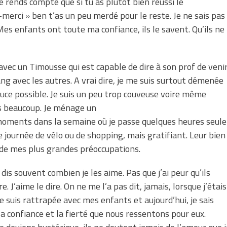
e rends compte que si tu as plutôt bien réussi le
-merci » ben t’as un peu merdé pour le reste. Je ne sais pas
. Mes enfants ont toute ma confiance, ils le savent. Qu’ils ne
avec un Timousse qui est capable de dire à son prof de veni
ang avec les autres. A vrai dire, je me suis surtout démenée
 douce possible. Je suis un peu trop couveuse voire même
ens beaucoup. Je ménage un
oments dans la semaine où je passe quelques heures seule
e journée de vélo ou de shopping, mais gratifiant. Leur bien
 de mes plus grandes préoccupations.
 dis souvent combien je les aime. Pas que j’ai peur qu’ils
e. J’aime le dire. On ne me l’a pas dit, jamais, lorsque j’étais
me suis rattrapée avec mes enfants et aujourd’hui, je sais
 la confiance et la fierté que nous ressentons pour eux.