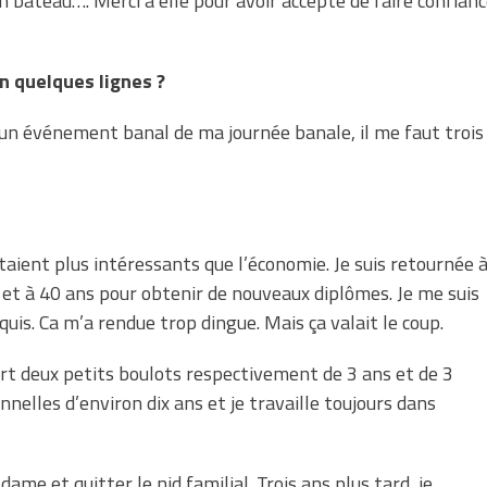
un bateau…. Merci à elle pour avoir accepté de faire confian
n quelques lignes ?
 un événement banal de ma journée banale, il me faut trois
étaient plus intéressants que l’économie. Je suis retournée 
ns et à 40 ans pour obtenir de nouveaux diplômes. Je me suis
cquis. Ca m’a rendue trop dingue. Mais ça valait le coup.
part deux petits boulots respectivement de 3 ans et de 3
nnelles d’environ dix ans et je travaille toujours dans
ame et quitter le nid familial. Trois ans plus tard, je