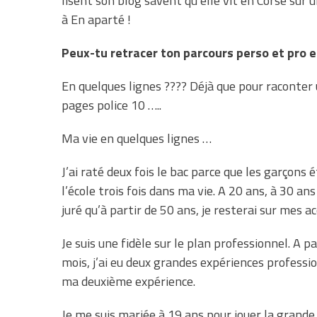
lisent son blog savent qu’elle vit en Corse sur 
à En aparté !
Peux-tu retracer ton parcours perso et pro e
En quelques lignes ???? Déjà que pour raconter
pages police 10 …..
Ma vie en quelques lignes …
J’ai raté deux fois le bac parce que les garçons 
l’école trois fois dans ma vie. A 20 ans, à 30 a
juré qu’à partir de 50 ans, je resterai sur mes a
Je suis une fidèle sur le plan professionnel. A 
mois, j’ai eu deux grandes expériences professio
ma deuxième expérience.
Je me suis mariée à 19 ans pour jouer la grande d