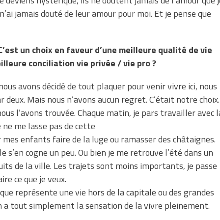
 deviens hystérique, ils ne doutent jamais de l’amour que j
e n’ai jamais douté de leur amour pour moi. Et je pense que
 C’est un choix en faveur d’une meilleure qualité de vie
lleure conciliation vie privée / vie pro ?
 nous avons décidé de tout plaquer pour venir vivre ici, nous
ar deux. Mais nous n’avons aucun regret. C’était notre choix.
nous l’avons trouvée. Chaque matin, je pars travailler avec l
e ne me lasse pas de cette
mes enfants faire de la luge ou ramasser des châtaignes.
e s’en cogne un peu. Ou bien je me retrouve l’été dans un
ts de la ville. Les trajets sont moins importants, je passe
re ce que je veux.
c que représente une vie hors de la capitale ou des grandes
 on a tout simplement la sensation de la vivre pleinement.