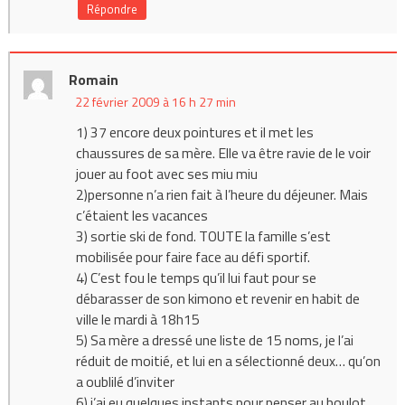
Répondre
Romain
22 février 2009 à 16 h 27 min
1) 37 encore deux pointures et il met les
chaussures de sa mère. Elle va être ravie de le voir
jouer au foot avec ses miu miu
2)personne n’a rien fait à l’heure du déjeuner. Mais
c’étaient les vacances
3) sortie ski de fond. TOUTE la famille s’est
mobilisée pour faire face au défi sportif.
4) C’est fou le temps qu’il lui faut pour se
débarasser de son kimono et revenir en habit de
ville le mardi à 18h15
5) Sa mère a dressé une liste de 15 noms, je l’ai
réduit de moitié, et lui en a sélectionné deux… qu’on
a oublilé d’inviter
6) j’ai eu quelques instants pour penser au boulot