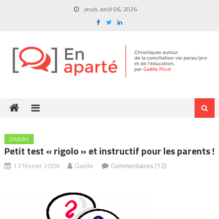
Skip
jeudi, août 06, 2026
to
content
DIVERS
Petit test « rigolo » et instructif pour les parents !
13 février 2009
Gaëlle
Commentaires (12)