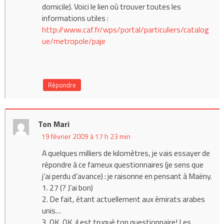
domicile). Voici le lien où trouver toutes les
informations utiles :
http://www.caf.fr/wps/portal/particuliers/catalog
ue/metropole/paje
Répondre
Ton Mari
19 février 2009 à 17 h 23 min
A quelques milliers de kilomètres, je vais essayer de
répondre à ce fameux questionnaires (je sens que
j’ai perdu d’avance) : je raisonne en pensant à Maëny.
1. 27 (? J’ai bon)
2. De fait, étant actuellement aux émirats arabes
unis…
3. OK, OK, il est truqué ton questionnaire! Les