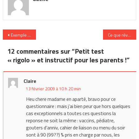
Navigation
Exemple original d’articulation des temps à l’échelle d’un territoire
Ce que révèle le
de
12 commentaires sur “
Petit test
l’article
« rigolo » et instructif pour les parents !
”
Claire
13 février 2009 à 10 h 20 min
Heu chere madame en aparté, bravo pour ce
questionnaire : mais j’ai bien peur que hors quelques
cas exceptionnels a toutes ces questions la
reponse ne soit la même : vaccins, pédiatre,
gouters d’anniv, cahier de liaison ou menu du soir
sont à 90 (99??) % pris en charge par nous, les