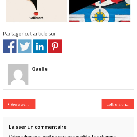
Partager cet article sur
Gaëlle
Navigation
Vivre avec un enfant précoce : entretien avec Gabrielle Sebire
Lettre à une je
de
l’article
Laisser un commentaire
Votre adresse e-mail ne sera pas publiée.
Les champs