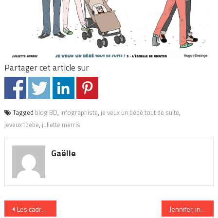
Partager cet article sur
Tagged
blog BD
,
infographiste
,
je veux un bébé tout de suite
,
jeveux1bebe
,
juliette merris
Gaëlle
Navigation
Les cadres ont le blues
Jennifer, ingén