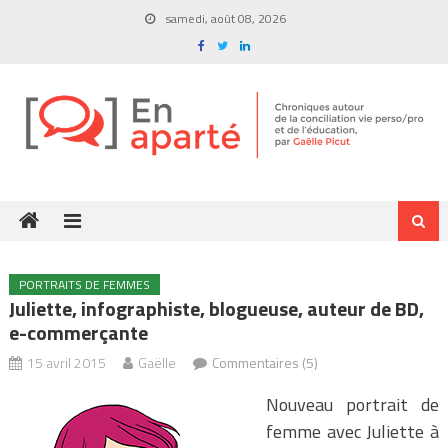
Skip
samedi, août 08, 2026
to
content
PORTRAITS DE FEMMES
Juliette, infographiste, blogueuse, auteur de BD,
e-commerçante
15 avril 2015
Gaëlle
Commentaires (5)
Nouveau portrait de
femme avec Juliette à