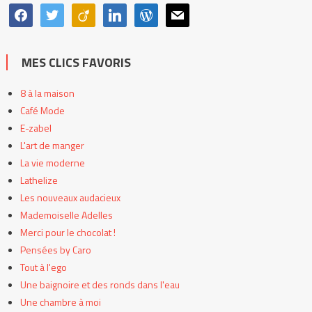
facebook
twitter
viadeo
linkedin
wordpress
mail
MES CLICS FAVORIS
8 à la maison
Café Mode
E-zabel
L'art de manger
La vie moderne
Lathelize
Les nouveaux audacieux
Mademoiselle Adelles
Merci pour le chocolat !
Pensées by Caro
Tout à l'ego
Une baignoire et des ronds dans l'eau
Une chambre à moi