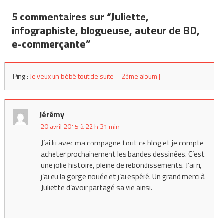
de
5 commentaires sur “
Juliette,
l’article
infographiste, blogueuse, auteur de BD,
e-commerçante
”
Ping :
Je veux un bébé tout de suite – 2ème album |
Jérémy
20 avril 2015 à 22 h 31 min
J’ai lu avec ma compagne tout ce blog et je compte
acheter prochainement les bandes dessinées. C’est
une jolie histoire, pleine de rebondissements. J’ai ri,
j’ai eu la gorge nouée et j’ai espéré. Un grand merci à
Juliette d’avoir partagé sa vie ainsi.