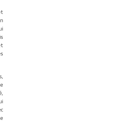
et
un
ui
is
et
es
s,
ie
é,
ui
ec
ne