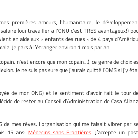
mes premières amours, l’humanitaire, le développemen
salaire (oui travailler à l’ONU c’est TRES avantageux!) po
 vient en aide aux « enfants des rues » de 4 pays d’Amériq
la. Je pars à l’étranger environ 1 mois par an.
copain, n’est encore que mon copain…), ce genre de choix e
exion. Je ne suis pas sure que j’aurais quitté l’OMS si j’y éta
ployée de mon ONG) et le sentiment d’avoir fait le tour d
cide de rester au Conseil d’Administration de Casa Alian
 de mes rêves, l’organisation qui me faisait vibrer par s
vais 15 ans:
Médecins sans Frontières
. J’accepte un pos