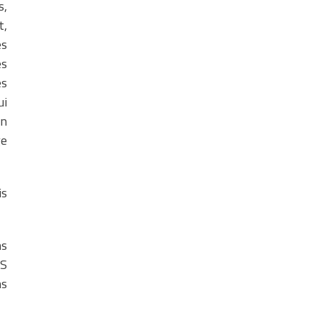
s,
t,
es
es
es
ui
en
ge
is
ns
MS
ns