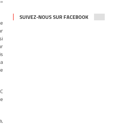
 »
SUIVEZ-NOUS SUR FACEBOOK
le
ar
si
ur
is
la
de
AC
ge
a,