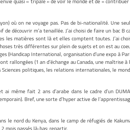
e envie quasi « tripale » de voir le monde et de « contribuer
Lyon) où on ne voyage pas. Pas de bi-nationalité. Une seu
 de découvrir m’a tenaillée. J’ai choisi de faire un bac B c
es les matières sont là et elles comptent toutes. J’ai choi
hoses très différentes sur plein de sujets et on est au coe
ages (Handicap International, organisation d’une expo à Par
sont rallongées (1 an d’échange au Canada, une maîtrise à 
Sciences politiques, les relations internationales, le mon
gnol et ai même fait 2 ans d’arabe dans le cadre d’un DUM
emporain). Bref, une sorte d’hyper active de l’apprentissa
dans le nord du Kenya, dans le camp de réfugiés de Kakum
2 mois passés là-bas: repartir.