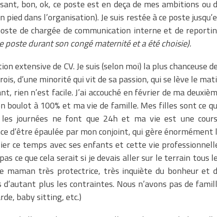
isant, bon, ok, ce poste est en deça de mes ambitions ou 
pied dans l’organisation). Je suis restée à ce poste jusqu’
poste de chargée de communication interne et de reporti
e poste durant son congé maternité et a été choisie).
on extensive de CV. Je suis (selon moi) la plus chanceuse d
ois, d’une minorité qui vit de sa passion, qui se lève le mat
ant, rien n’est facile. J’ai accouché en février de ma deuxiè
on boulot à 100% et ma vie de famille. Mes filles sont ce q
, les journées ne font que 24h et ma vie est une cour
nce d’être épaulée par mon conjoint, qui gère énormément 
ilier ce temps avec ses enfants et cette vie professionnell
as ce que cela serait si je devais aller sur le terrain tous l
ne maman très protectrice, très inquiète du bonheur et 
 d’autant plus les contraintes. Nous n’avons pas de famil
rde, baby sitting, etc.)