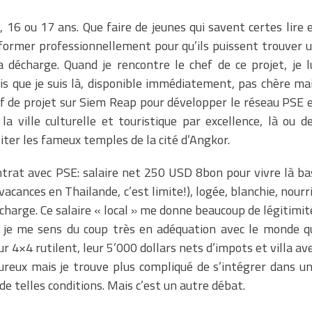
, 16 ou 17 ans. Que faire de jeunes qui savent certes lire 
s former professionnellement pour qu’ils puissent trouver 
 décharge. Quand je rencontre le chef de ce projet, je l
ais que je suis là, disponible immédiatement, pas chère ma
f de projet sur Siem Reap pour développer le réseau PSE 
a ville culturelle et touristique par excellence, là ou d
iter les fameux temples de la cité d’Angkor.
trat avec PSE: salaire net 250 USD 8bon pour vivre là ba
vacances en Thailande, c’est limite!), logée, blanchie, nourr
harge. Ce salaire « local » me donne beaucoup de légitimit
 je me sens du coup très en adéquation avec le monde q
 4×4 rutilent, leur 5’000 dollars nets d’impots et villa av
eureux mais je trouve plus compliqué de s’intégrer dans u
e telles conditions. Mais c’est un autre débat.