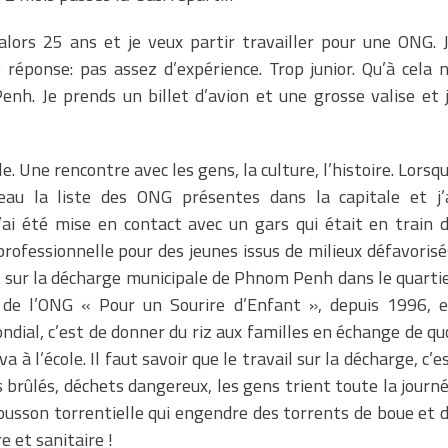
 alors 25 ans et je veux partir travailler pour une ONG. 
réponse: pas assez d’expérience. Trop junior. Qu’à cela 
enh. Je prends un billet d’avion et une grosse valise et 
. Une rencontre avec les gens, la culture, l’histoire. Lorsq
reau la liste des ONG présentes dans la capitale et j’
j’ai été mise en contact avec un gars qui était en train 
fessionnelle pour des jeunes issus de milieux défavorisé
nt sur la décharge municipale de Phnom Penh dans le quarti
de l’ONG « Pour un Sourire d’Enfant », depuis 1996, 
ial, c’est de donner du riz aux familles en échange de qu
a à l’école. Il faut savoir que le travail sur la décharge, c’e
 brûlés, déchets dangereux, les gens trient toute la journ
ousson torrentielle qui engendre des torrents de boue et 
e et sanitaire !