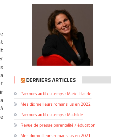
ue
t
it
er
ux
 a
DERNIERS ARTICLES
et
ir
Parcours au fil du temps : Marie-Haude
 a
Mes dix meilleurs romans lus en 2022
 à
Parcours au fil du temps : Mathilde
re
Revue de presse parentalité / éducation
Mes dix meilleurs romans lus en 2021