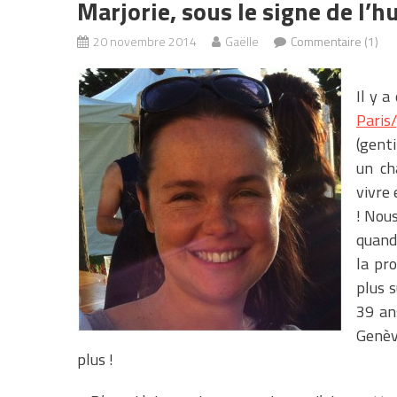
Marjorie, sous le signe de l’
20 novembre 2014
Gaëlle
Commentaire (1)
Il y a
Paris
(gent
un ch
vivre 
! Nous
quand
la pro
plus 
39 an
Genèv
plus !