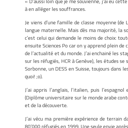
« D’aussi loin que je me souvienne, j’ai eu cett
à en alléger les souffrances.
Je viens d’une famille de classe moyenne (de 
langue maternelle. Mais dès ma majorité, la soif
c’est celui qui demande le moins de choix: tout
ensuite Sciences Po car on y apprend plein de c
de l’actualité et du monde. J’ai enchainé les st
sur les réfugiés, HCR à Genève), les études se 
Sorbonne, un DESS en Suisse, toujours dans les 
quoi! ;o).
J’ai appris l’anglais, l’italien, puis l’espa
(Diplôme universitaire sur le monde arabe cont
et de la découverte.
J’ai vécu ma première expérience de terrain 
80’000 réfugiés en 1999. Une seule envie après 