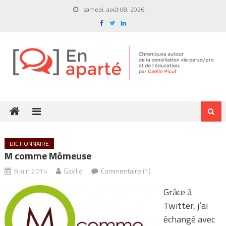
Skip
samedi, août 08, 2026
to
content
DICTIONNAIRE
M comme Mômeuse
9 juin 2014
Gaëlle
Commentaire (1)
Grâce à
Twitter, j’ai
échangé avec