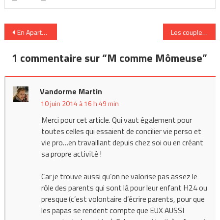
Navigation
En Aparté a repéré pour vous
Les couples et l’
de
1 commentaire sur “
M comme Mômeuse
”
l’article
Vandorme Martin
10 juin 2014 à 16 h 49 min
Merci pour cet article. Qui vaut également pour
toutes celles qui essaient de concilier vie perso et
vie pro…en travaillant depuis chez soi ou en créant
sa propre activité !
Car je trouve aussi qu’on ne valorise pas assez le
rôle des parents qui sont là pour leur enfant H24 ou
presque (c’est volontaire d’écrire parents, pour que
les papas se rendent compte que EUX AUSSI