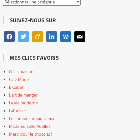
Toutes
les
catégories
SUIVEZ-NOUS SUR
facebook
twitter
viadeo
linkedin
wordpress
mail
MES CLICS FAVORIS
8 à la maison
Café Mode
E-zabel
L'art de manger
La vie moderne
Lathelize
Les nouveaux audacieux
Mademoiselle Adelles
Merci pour le chocolat !