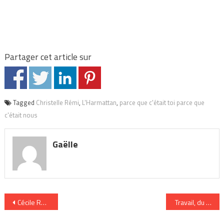
Partager cet article sur
Tagged
Christelle Rémi
,
L'Harmattan
,
parce que c'était toi parce que
c'était nous
Gaëlle
Navigation
Cécile Réal, PDG d’Endodiag et lauréate des Cartier Awards
Travail, du bonhe
de