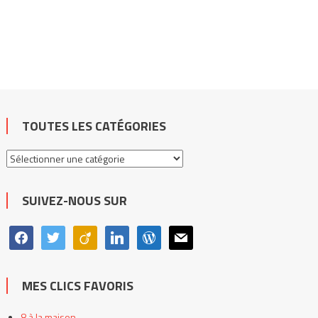
TOUTES LES CATÉGORIES
Toutes
les
catégories
SUIVEZ-NOUS SUR
facebook
twitter
viadeo
linkedin
wordpress
mail
MES CLICS FAVORIS
8 à la maison