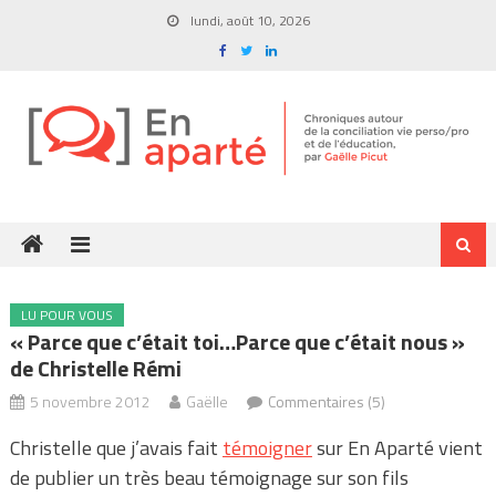
Skip
lundi, août 10, 2026
to
content
LU POUR VOUS
« Parce que c’était toi…Parce que c’était nous »
de Christelle Rémi
5 novembre 2012
Gaëlle
Commentaires (5)
Christelle que j’avais fait
témoigner
sur En Aparté vient
de publier un très beau témoignage sur son fils