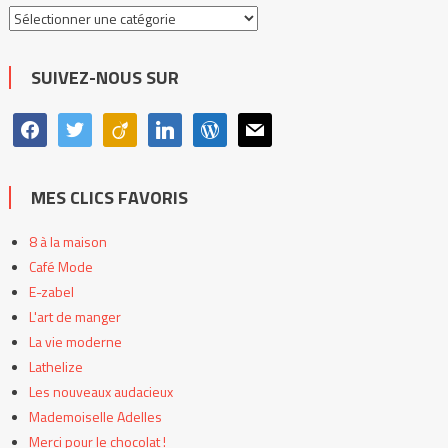
Toutes
les
catégories
SUIVEZ-NOUS SUR
facebook
twitter
viadeo
linkedin
wordpress
mail
MES CLICS FAVORIS
8 à la maison
Café Mode
E-zabel
L'art de manger
La vie moderne
Lathelize
Les nouveaux audacieux
Mademoiselle Adelles
Merci pour le chocolat !