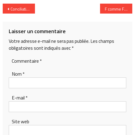
Navigation
Conciliation vie privée / vie pro : Oum témoigne
F comme Fatigu
de
l’article
Laisser un commentaire
Votre adresse e-mail ne sera pas publiée.
Les champs
obligatoires sont indiqués avec
*
Commentaire
*
Nom
*
E-mail
*
Site web