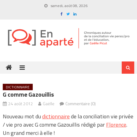
Skip
samedi, août 08, 2026
to
content
DICTIONNAIRE
G comme Gazouillis
24 août 2012
Gaëlle
Commentaire (0)
Nouveau mot du
dictionnaire
de la conciliation vie privée
/ vie pro avec G comme Gazouillis rédigé par
Florence
.
Un grand merci à elle !