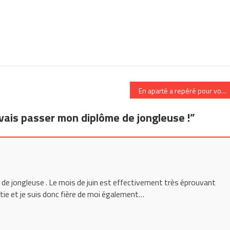
En aparté a repéré pour vous
e vais passer mon diplôme de jongleuse !
”
e de jongleuse . Le mois de juin est effectivement très éprouvant
rtie et je suis donc fière de moi également…