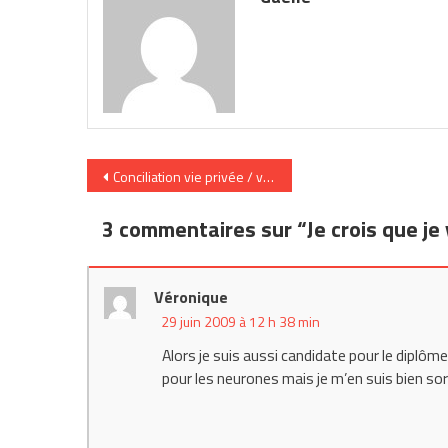
Navigation
Conciliation vie privée / vie pro : témoignage de Fabrice
de
3 commentaires sur “
Je crois que j
l’article
Véronique
29 juin 2009 à 12 h 38 min
Alors je suis aussi candidate pour le diplôm
pour les neurones mais je m’en suis bien so