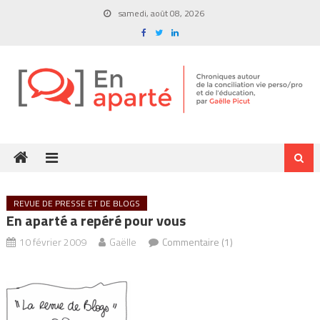
Skip
samedi, août 08, 2026
to
content
REVUE DE PRESSE ET DE BLOGS
En aparté a repéré pour vous
10 février 2009
Gaëlle
Commentaire (1)