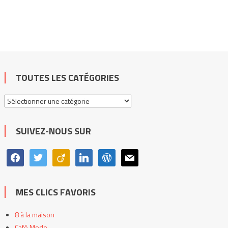
TOUTES LES CATÉGORIES
Toutes
les
catégories
SUIVEZ-NOUS SUR
facebook
twitter
viadeo
linkedin
wordpress
mail
MES CLICS FAVORIS
8 à la maison
Café Mode