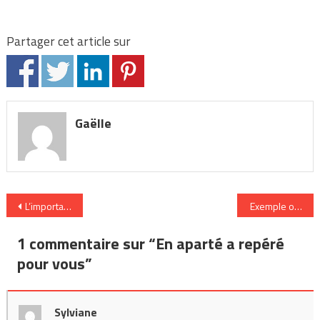
Partager cet article sur
Gaëlle
Navigation
L’importance de l’image dans le monde professionnel
Exemple original 
de
1 commentaire sur “
En aparté a repéré
l’article
pour vous
”
Sylviane