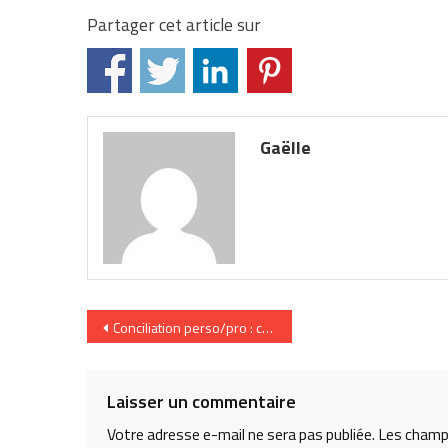
Partager cet article sur
Gaëlle
Navigation
Conciliation perso/pro : comment font-elles ? Valérie, An
de
l’article
Laisser un commentaire
Votre adresse e-mail ne sera pas publiée.
Les champs