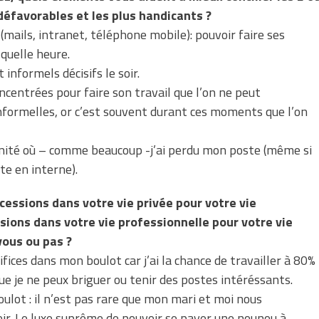
 défavorables et les plus handicants ?
 (mails, intranet, téléphone mobile): pouvoir faire ses
 quelle heure.
informels décisifs le soir.
ncentrées pour faire son travail que l’on ne peut
informelles, or c’est souvent durant ces moments que l’on
rnité où – comme beaucoup -j’ai perdu mon poste (même si
te en interne).
cessions dans votre vie privée pour votre vie
sions dans votre vie professionnelle pour votre vie
-vous ou pas ?
rifices dans mon boulot car j’ai la chance de travailler à 80%
ue je ne peux briguer ou tenir des postes intéréssants.
oulot : il n’est pas rare que mon mari et moi nous
oir. Le luxe suprême de pouvoir se payer une nounou à