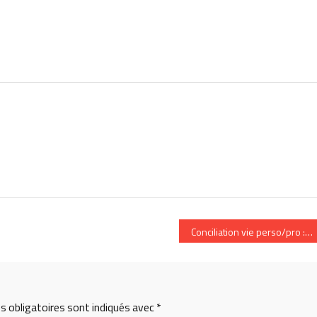
ne-France, Lucie, Eléo, Sandrine, Carla, Claire et Natacha
Conciliation vie perso/pro : c
 obligatoires sont indiqués avec
*