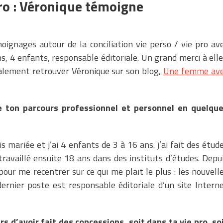
pro : Véronique témoigne
oignages autour de la conciliation vie perso / vie pro av
s, 4 enfants, responsable éditoriale. Un grand merci à elle
lement retrouver Véronique sur son blog,
Une femme av
e ton parcours professionnel et personnel en quelqu
uis mariée et j’ai 4 enfants de 3 à 16 ans. j’ai fait des étud
ravaillé ensuite 18 ans dans des instituts d’études. Depu
pour me recentrer sur ce qui me plait le plus : les nouvell
ernier poste est responsable éditoriale d’un site Intern
s d’avoir fait des concessions, soit dans ta vie pro, so