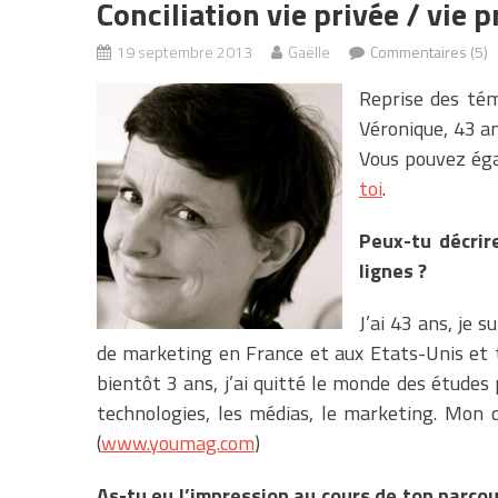
Conciliation vie privée / vie 
19 septembre 2013
Gaëlle
Commentaires (5)
Reprise des tém
Véronique, 43 an
Vous pouvez éga
toi
.
Peux-tu décrir
lignes ?
J’ai 43 ans, je s
de marketing en France et aux Etats-Unis et t
bientôt 3 ans, j’ai quitté le monde des études 
technologies, les médias, le marketing. Mon d
(
www.youmag.com
)
As-tu eu l’impression au cours de ton parcour