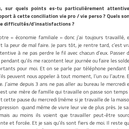
, sur quels points es-tu particulièrement attentiv
pport à cette conciliation vie pro / vie perso ? Quels so
de difficultés/d’insatisfactions ?
tre « économie familiale » donc j’ai toujours travaillé, 
 la peur de mal faire. Je pars tôt, je rentre tard, c’est vr
tentive à ne pas perdre le fil avec chacun d’eux. Passer 
 pendant qu’ils me racontent leur journée ou faire les sold
rtants pour moi. Et on se parle par téléphone pendant 
ils peuvent nous appeler à tout moment, l’un ou l’autre. 
 J’aime depuis 3 ans ne pas aller au bureau le mercredi 
 est une mère de famille qui travaille on passe son temps
et cette pause du mercredi (même si je travaille de la mais
mpression quand même de vivre leur vie de plus près. Je sa
mais au moins ils voient que travailler peut-être sour
te et forcée. Et je sais qu’ils sont fiers de moi. Il reste q