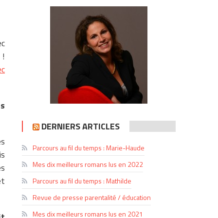
ec
 !
ec
es
DERNIERS ARTICLES
es
Parcours au fil du temps : Marie-Haude
is
Mes dix meilleurs romans lus en 2022
es
et
Parcours au fil du temps : Mathilde
Revue de presse parentalité / éducation
Mes dix meilleurs romans lus en 2021
it