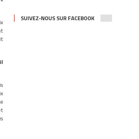
SUIVEZ-NOUS SUR FACEBOOK
ix
nt
it
il
is
ux
ée
et
is