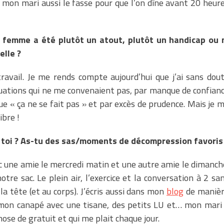
ue mon mari aussi le fasse pour que l’on dîne avant 20 heur
e femme a été plutôt un atout, plutôt un handicap ou 
elle ?
ravail. Je me rends compte aujourd’hui que j’ai sans dou
tuations qui ne me convenaient pas, par manque de confian
e « ça ne se fait pas » et par excès de prudence. Mais je 
ibre !
à toi ? As-tu des sas/moments de décompression favoris
vec une amie le mercredi matin et une autre amie le dimanch
re sac. Le plein air, l’exercice et la conversation à 2 sa
a tête (et au corps). J’écris aussi dans mon
blog
de maniè
ns mon canapé avec une tisane, des petits LU et… mon mari
ose de gratuit et qui me plait chaque jour.