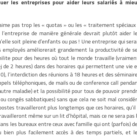
tuer les entreprises pour aider leurs salariés à mie
’aime pas trop les « quotas » ou les « traitement spéciaux
 l’entreprise de manière générale devrait plutôt aider l
qu’elle soit pleine d’enfants ou pas ! Une entreprise qui sera
es employés améliorerait grandement la productivité de s
 milite pour des heures où tout le monde travaille (vraimen
ej de 2 heures) dans des horaires qui permettent une vie 
), l’interdiction des réunions à 18 heures et des séminair
’appels téléphoniques, de mails ou de conference call penda
autre maladie) et la possibilité pour tous de pouvoir prend
 ou congés sabbatiques) sans que cela ne soit mal considé
postes travailleront plus longtemps que ces horaires, qu’il
vailleront même sur un lit d’hôpital, mais ce ne sera pas 
ans les bureaux entre ceux avec famille qui ont (parfois) d
 bien plus facilement accès à des temps partiels, et l