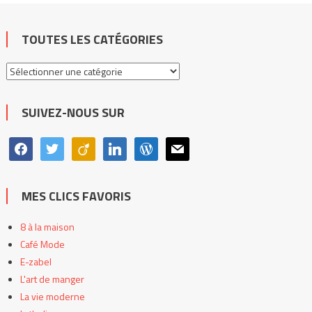
TOUTES LES CATÉGORIES
Toutes
les
catégories
SUIVEZ-NOUS SUR
facebook
twitter
viadeo
linkedin
wordpress
mail
MES CLICS FAVORIS
8 à la maison
Café Mode
E-zabel
L'art de manger
La vie moderne